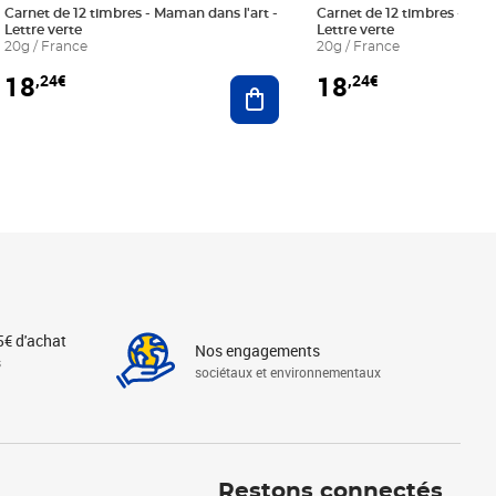
Carnet de 12 timbres - Maman dans l'art -
Carnet de 12 timbres - Le bl
Lettre verte
Lettre verte
20g / France
20g / France
18
18
,24€
,24€
r au panier
Ajouter au panier
5€ d'achat
Nos engagements
s
sociétaux et environnementaux
Linkedin
Instagram
X
Tiktok
Facebook
Youtube
Threads
Restons connectés