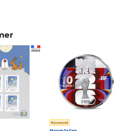
mer
Prix 148,00€
Nouveauté
Monnaie De Paris