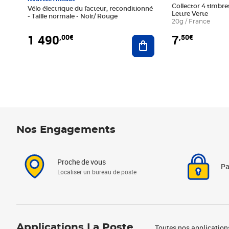
Collector 4 timbres
Vélo électrique du facteur, reconditionné
Lettre Verte
- Taille normale - Noir/ Rouge
20g / France
1 490
7
,00€
,50€
Ajouter au panier
Nos Engagements
Proche de vous
Pa
Localiser un bureau de poste
Applications La Poste
Toutes nos application