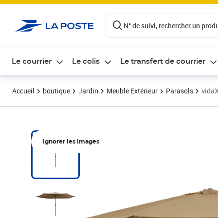
ontenu de la page
N° de suivi, rechercher un produi
Le courrier
Le colis
Le transfert de courrier
Accueil
boutique
Jardin
Meuble Extérieur
Parasols
vidaX
Ignorer les images