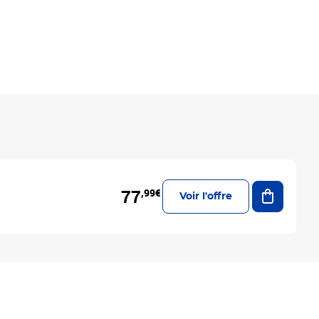
Ajouter a
77
,99€
Voir l'offre