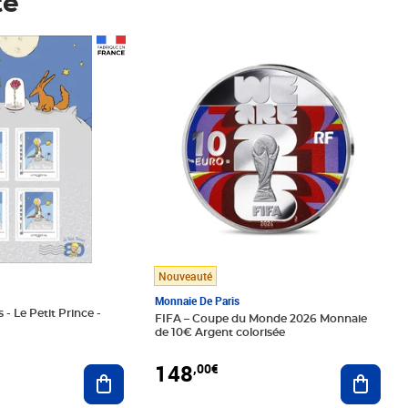
té
Prix 148,00€
Nouveauté
Monnaie De Paris
 - Le Petit Prince -
FIFA – Coupe du Monde 2026 Monnaie
de 10€ Argent colorisée
148
,00€
Ajouter au panier
Ajoute