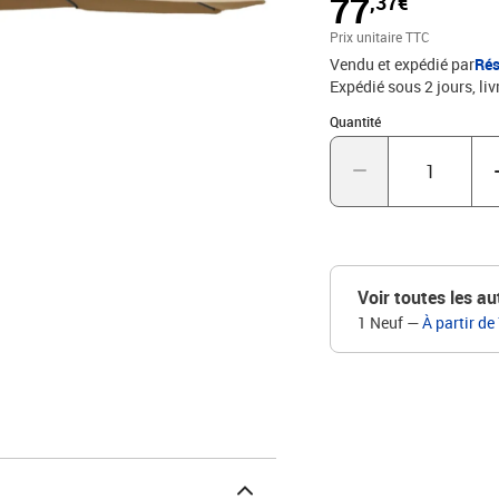
77
,37€
L'article est facile à a
le tissu du parasol avec
Prix unitaire TTC
précipitations.Couleur 
Vendu et expédié par
Rés
totales : 390 x 247 cm (
Expédié sous 2 jours
liv
manivelle8 nervures inc
Quantité : 1
Quantité
Voir toutes les au
1 Neuf
—
À partir de