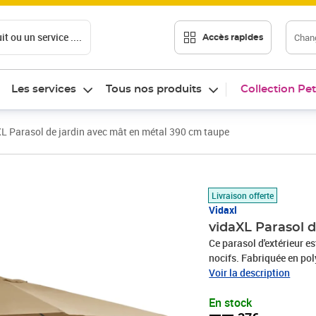
t ou un service ....
Chang
Accès rapides
Les services
Tous nos produits
Collection Pet
L Parasol de jardin avec mât en métal 390 cm taupe
Prix 77,37€
Livraison offerte
Vidaxl
vidaXL Parasol 
Ce parasol d'extérieur e
nocifs. Fabriquée en pol
vous offre une protection
Voir la description
métal et les 8 robustes n
En stock
de jardin peut être ouve