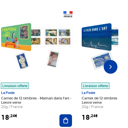
Prix 18,24€
Prix 18,24€
Livraison offerte
Livraison offerte
La Poste
La Poste
Carnet de 12 timbres - Maman dans l'art -
Carnet de 12 timbres - Le bl
Lettre verte
Lettre verte
20g / France
20g / France
18
18
,24€
,24€
r au panier
Ajouter au panier