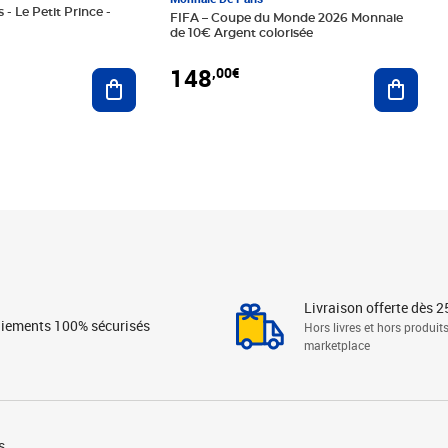
 - Le Petit Prince -
FIFA – Coupe du Monde 2026 Monnaie
de 10€ Argent colorisée
148
,00€
Ajouter au panier
Ajoute
Livraison offerte dès 2
iements 100% sécurisés
Hors livres et hors produit
marketplace
s