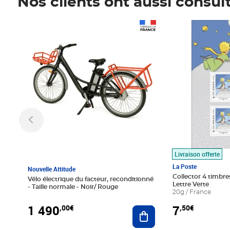
Nos clients ont aussi consul
Prix 1 490,00€
Prix 7,50€
Livraison offerte
La Poste
Nouvelle Attitude
Collector 4 timbres
Vélo électrique du facteur, reconditionné
Lettre Verte
- Taille normale - Noir/ Rouge
20g / France
1 490
7
,00€
,50€
Ajouter au panier