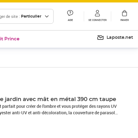
er de site :
Particulier
AIDE
SE CONNECTER
PANIER
Laposte.net
it Prince
Prix 77,99€
de jardin avec mât en métal 390 cm taupe
st parfait pour créer de l'ombre et vous protéger des rayons UV
yester anti-UV et anti-décoloration, la couverture de parasol
 optimale contre le soleil et est facile à nettoyer. Le mât en
ervures, rendent le parasol très stable et durable. Le parasol
rt et fermé facilement grâce au mécanisme à manivelle.