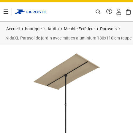
ontenu de la page
Accueil
boutique
Jardin
Meuble Extérieur
Parasols
vidaXL Parasol de jardin avec mât en aluminium 180x110 cm taupe
Prix 46,24€