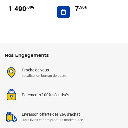
1 490
7
,00€
,50€
Ajouter au panier
Nos Engagements
Proche de vous
Localiser un bureau de poste
Paiements 100% sécurisés
Livraison offerte dès 25€ d'achat
Hors livres et hors produits marketplace