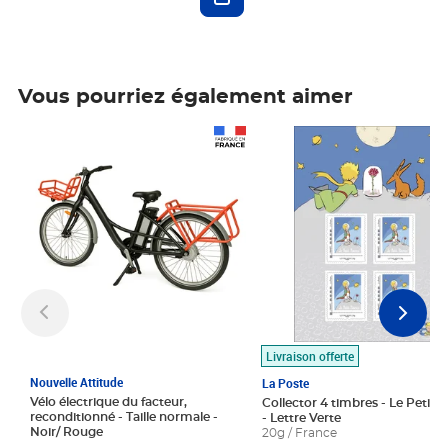
Vous pourriez également aimer
Prix 1 490,00€
Prix 7,50€
Livraison offerte
Nouvelle Attitude
La Poste
Vélo électrique du facteur,
Collector 4 timbres - Le Petit P
reconditionné - Taille normale -
- Lettre Verte
Noir/ Rouge
20g / France