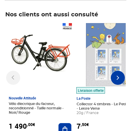
Nos clients ont aussi consulté
Prix 1 490,00€
Prix 7,50€
Livraison offerte
Nouvelle Attitude
La Poste
Vélo électrique du facteur,
Collector 4 timbres - Le Petit P
reconditionné - Taille normale -
- Lettre Verte
Noir/ Rouge
20g / France
1 490
7
,00€
,50€
Ajouter au panier