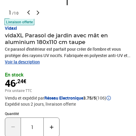
1
/10
Livraison offerte
Vidaxl
vidaXL Parasol de jardin avec mât en
aluminium 180x110 cm taupe
Ce parasol d'extérieur est parfait pour créer de l'ombre et vous
protéger des rayons UV nocifs. Fabriquée en polyester anti-UV et
anti-décoloration, la couverture de parasol vous offre une
Voir la description
protection optimale contre le soleil et est facile à nettoyer. Les
En stock
mâts en aluminium fort rendent le parasol très stable et durable.
46
,24€
Le parasol peut pivoter à 180 degrés afin que vous puissiez
facilement ajuster l'angle de la canopée pour suivre les
Prix unitaire TTC
mouvements du soleil. L'article est facile à assembler. Veuillez
Vendu et expédié par
Réseau Electronique
3.75/5
(106)
noter que nous vous recommandons de traiter le tissu du parasol
Expédié sous 2 jours
livraison offerte
avec un spray imperméabilisant s'il est soumis à des fortes
précipitations.Couleur : taupeMatériau : tissu (100 % polyester),
Quantité : 1
Quantité
aluminiumDimensions totales : 180 x 110 x 208 cm (L x l x
H)Diamètre du fond : 22 cmDiamètre du mât central : 22
mmDiamètre du mât supérieur : 22 mmHauteur réglablePivote à