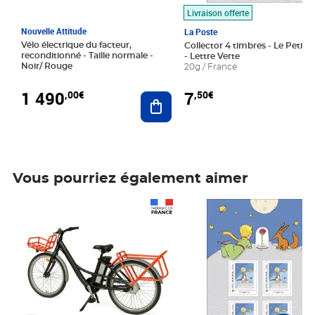
Livraison offerte
Nouvelle Attitude
La Poste
Vélo électrique du facteur,
Collector 4 timbres - Le Petit P
reconditionné - Taille normale -
- Lettre Verte
Noir/ Rouge
20g / France
1 490
7
,00€
,50€
Ajouter au panier
Vous pourriez également aimer
Prix 1 490,00€
Prix 7,50€