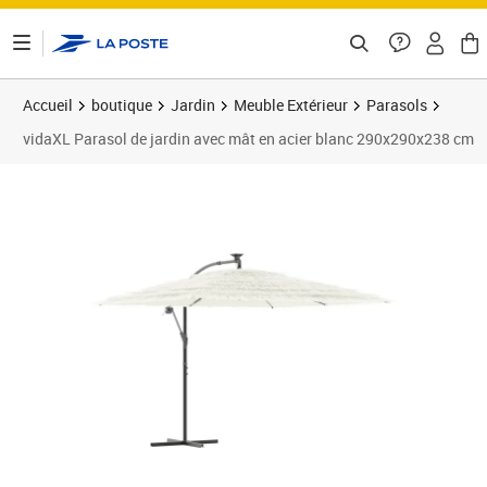
ontenu de la page
Accueil
boutique
Jardin
Meuble Extérieur
Parasols
vidaXL Parasol de jardin avec mât en acier blanc 290x290x238 cm
Prix barré 122,99 €
Prix 115,29€
Prix 1