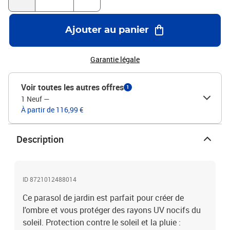
imperméable pour une meilleure résistance à l'eau.Couleur :
blancMatériau : tissu (100 % polyester), acier , pailleDimensions :
290 x 290 x 238 cm (L x l x H)Diamètre du mât : 48 mmDimensions
Ajouter au panier
de la base en forme de croix : 100 x 100 cm (L x l)Avec système à
manivelleComprend un dessus en paille à 6 couchesAssemblage
requis : oui
Garantie légale
Voir toutes les autres offres
1
1 Neuf
—
À partir de 116,99 €
Description
ID 8721012488014
Ce parasol de jardin est parfait pour créer de
l'ombre et vous protéger des rayons UV nocifs du
soleil. Protection contre le soleil et la pluie :