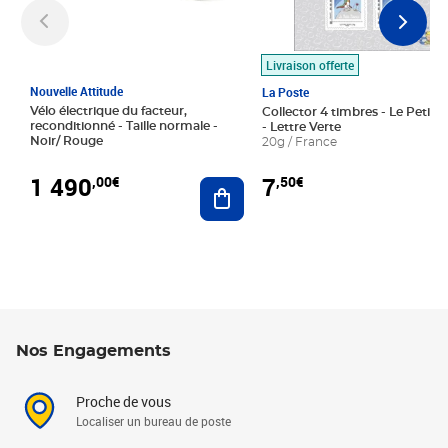
Livraison offerte
Nouvelle Attitude
La Poste
Vélo électrique du facteur,
Collector 4 timbres - Le Petit P
reconditionné - Taille normale -
- Lettre Verte
Noir/ Rouge
20g / France
1 490
7
,00€
,50€
Ajouter au panier
Nos Engagements
Proche de vous
Localiser un bureau de poste