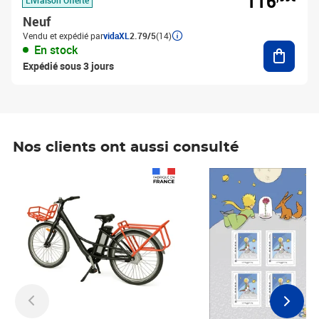
116
Neuf
Vendu et expédié par
vidaXL
2.79/5
(14)
Ajouter
En stock
Expédié sous 3 jours
Nos clients ont aussi consulté
Prix 1 490,00€
Prix 7,50€