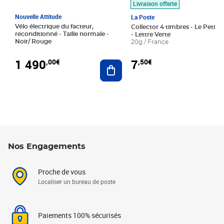
Livraison offerte
Nouvelle Attitude
La Poste
Vélo électrique du facteur,
Collector 4 timbres - Le Petit P
reconditionné - Taille normale -
- Lettre Verte
Noir/ Rouge
20g / France
1 490
7
,00€
,50€
Ajouter au panier
Nos Engagements
Proche de vous
Localiser un bureau de poste
Paiements 100% sécurisés