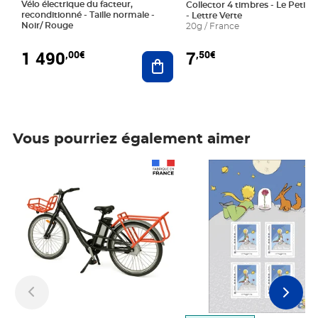
Vélo électrique du facteur,
Collector 4 timbres - Le Petit P
reconditionné - Taille normale -
- Lettre Verte
Noir/ Rouge
20g / France
1 490
7
,00€
,50€
Ajouter au panier
Vous pourriez également aimer
Prix 1 490,00€
Prix 7,50€