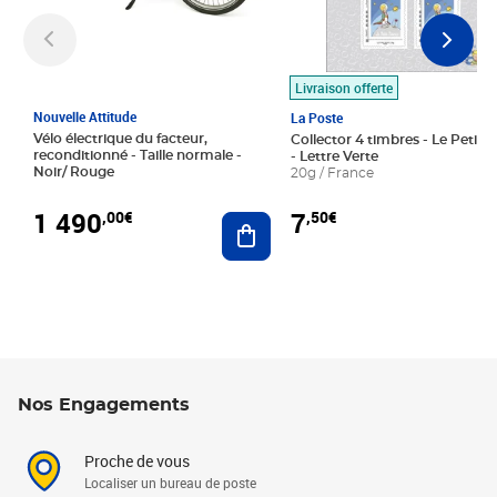
Livraison offerte
Nouvelle Attitude
La Poste
Vélo électrique du facteur,
Collector 4 timbres - Le Petit P
reconditionné - Taille normale -
- Lettre Verte
Noir/ Rouge
20g / France
1 490
7
,00€
,50€
Ajouter au panier
Nos Engagements
Proche de vous
Localiser un bureau de poste