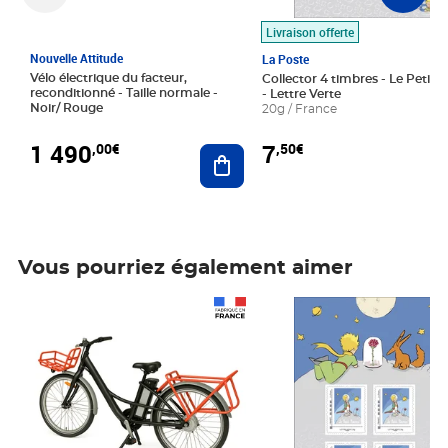
Livraison offerte
Nouvelle Attitude
La Poste
Vélo électrique du facteur,
Collector 4 timbres - Le Petit P
reconditionné - Taille normale -
- Lettre Verte
Noir/ Rouge
20g / France
1 490
7
,00€
,50€
Ajouter au panier
Vous pourriez également aimer
Prix 1 490,00€
Prix 7,50€