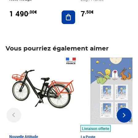
1 490
7
,00€
,50€
Ajouter au panier
Vous pourriez également aimer
Prix 1 490,00€
Prix 7,50€
Livraison offerte
Nouvelle Attitude
La Poste