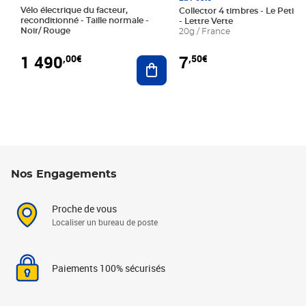
Vélo électrique du facteur,
Collector 4 timbres - Le Petit P
reconditionné - Taille normale -
- Lettre Verte
Noir/ Rouge
20g / France
1 490
7
,00€
,50€
Ajouter au panier
Nos Engagements
Proche de vous
Localiser un bureau de poste
Paiements 100% sécurisés