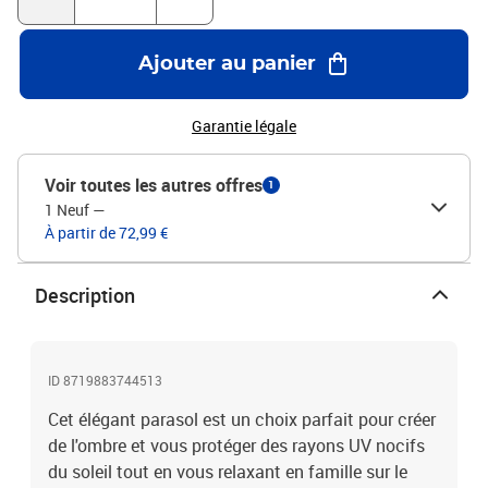
du mât : 48 mmAvec orifice de ventilationMécanisme à manivelle
pour une ouverture et une fermeture facilesL'assemblage est requis
Ajouter au panier
Garantie légale
Voir toutes les autres offres
1
1 Neuf
—
À partir de 72,99 €
Description
ID 8719883744513
Cet élégant parasol est un choix parfait pour créer
de l'ombre et vous protéger des rayons UV nocifs
du soleil tout en vous relaxant en famille sur le