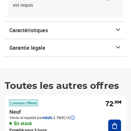
est requis
Caractéristiques
Garantie légale
Toutes les autres offres
72
,99€
Livraison Offerte
Neuf
Vendu et expédié par
vidaXL
2.79/5
(14)
Ajouter
En stock
Expédié sous 3 jours