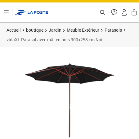
ontenu de la page
Accueil
boutique
Jardin
Meuble Extérieur
Parasols
vidaXL Parasol avec mât en bois 300x258 cm Noir
Prix barré 92,99 €
Prix 72,63€
Prix 7