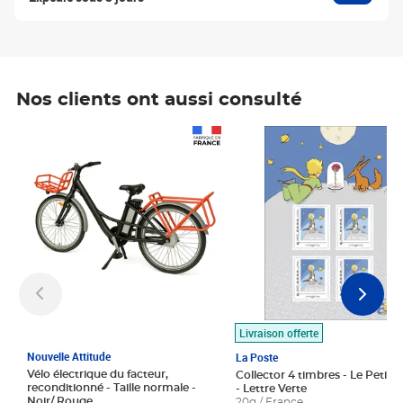
Nos clients ont aussi consulté
Prix 1 490,00€
Prix 7,50€
Livraison offerte
Nouvelle Attitude
La Poste
Vélo électrique du facteur,
Collector 4 timbres - Le Petit P
reconditionné - Taille normale -
- Lettre Verte
Noir/ Rouge
20g / France