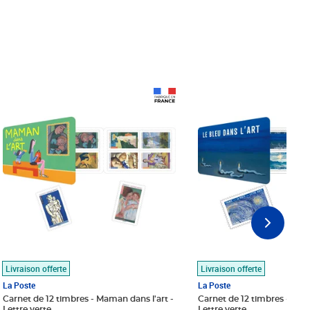
Prix 18,24€
Prix 18,24€
Livraison offerte
Livraison offerte
La Poste
La Poste
Carnet de 12 timbres - Maman dans l'art -
Carnet de 12 timbres - Le bl
Lettre verte
Lettre verte