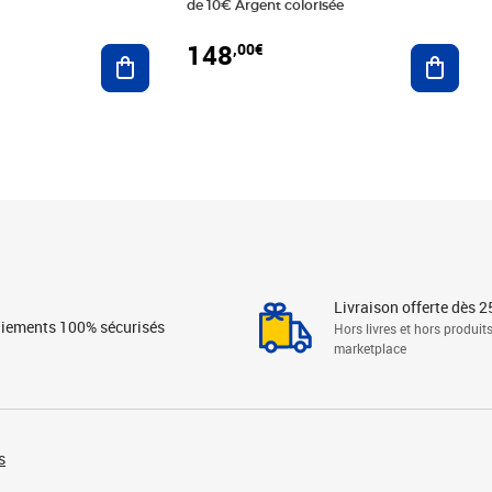
de 10€ Argent colorisée
148
,00€
Ajouter au panier
Ajoute
Livraison offerte dès 2
iements 100% sécurisés
Hors livres et hors produit
marketplace
s