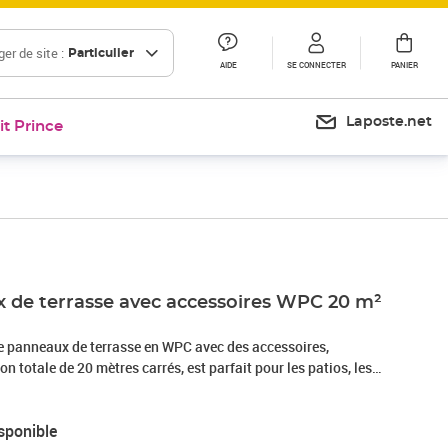
er de site :
Particulier
AIDE
SE CONNECTER
PANIER
Laposte.net
it Prince
 de terrasse avec accessoires WPC 20 m²
 panneaux de terrasse en WPC avec des accessoires,
n totale de 20 mètres carrés, est parfait pour les patios, les
à côté d'une piscine ou d'un spa. Fabriqués en bois composite
de terrasse sont résistants à l'eau et très durables. Les
sponible
 un épaississement de 25 mm, ce qui les rend très solides. En