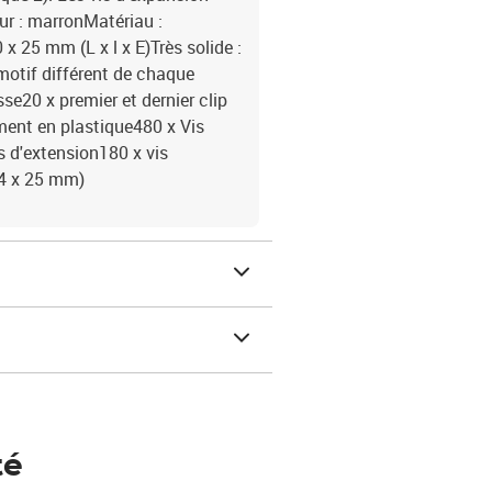
ur : marronMatériau :
 25 mm (L x l x E)Très solide :
otif différent de chaque
se20 x premier et dernier clip
ment en plastique480 x Vis
s d'extension180 x vis
 (4 x 25 mm)
té