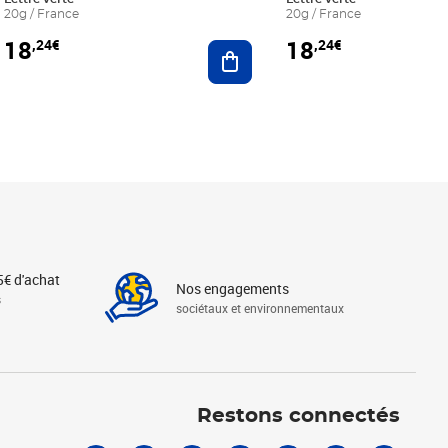
20g / France
20g / France
18
18
,24€
,24€
r au panier
Ajouter au panier
5€ d'achat
Nos engagements
s
sociétaux et environnementaux
Linkedin
Instagram
X
Tiktok
Facebook
Youtube
Threads
Restons connectés