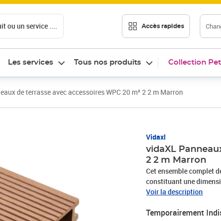
t ou un service ....
Chang
Accès rapides
Les services
Tous nos produits
Collection Pet
eaux de terrasse avec accessoires WPC 20 m² 2 2 m Marron
Vidaxl
vidaXL Panneaux
2 2 m Marron
Cet ensemble complet de
constituant une dimensio
balcons ou les surfaces 
Voir la description
de qualité, nos panneaux 
Temporairement Indi
panneaux de terrasse ont