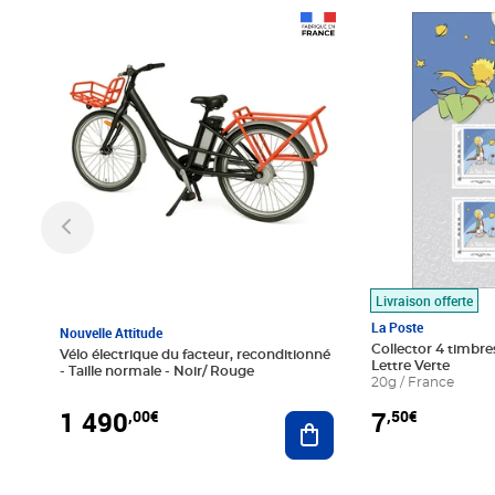
Prix 1 490,00€
Prix 7,50€
Livraison offerte
La Poste
Nouvelle Attitude
Collector 4 timbres
Vélo électrique du facteur, reconditionné
Lettre Verte
- Taille normale - Noir/ Rouge
20g / France
1 490
7
,00€
,50€
Ajouter au panier