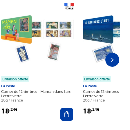
Prix 18,24€
Prix 18,24€
Livraison offerte
Livraison offerte
La Poste
La Poste
Carnet de 12 timbres - Maman dans l'art -
Carnet de 12 timbres - Le bl
Lettre verte
Lettre verte
20g / France
20g / France
18
18
,24€
,24€
r au panier
Ajouter au panier