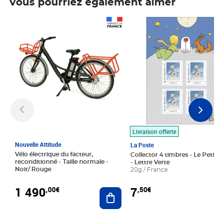
Vous pourriez également aimer
Prix 1 490,00€
Prix 7,50€
Livraison offerte
Nouvelle Attitude
La Poste
Vélo électrique du facteur,
Collector 4 timbres - Le Petit P
reconditionné - Taille normale -
- Lettre Verte
Noir/ Rouge
20g / France
1 490
7
,00€
,50€
Ajouter au panier