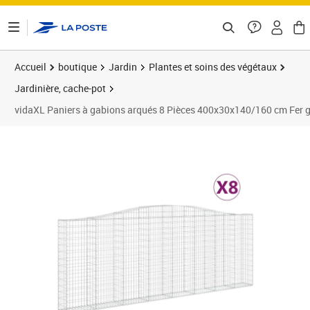
ontenu de la page
Accueil
boutique
Jardin
Plantes et soins des végétaux
Jardinière, cache-pot
vidaXL Paniers à gabions arqués 8 Pièces 400x30x140/160 cm Fer 
Prix barré 1433,99 €
Prix 1 317,89€
Prix 1