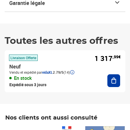
Garantie légale
Toutes les autres offres
1 317
,99€
Livraison Offerte
Neuf
Vendu et expédié par
vidaXL
2.79/5
(14)
Ajouter
En stock
Expédié sous 3 jours
Nos clients ont aussi consulté
Prix 1 490,00€
Prix 7,50€