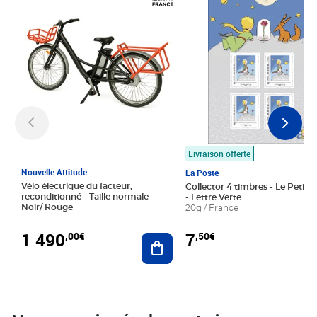
Livraison offerte
Nouvelle Attitude
La Poste
Vélo électrique du facteur,
Collector 4 timbres - Le Petit P
reconditionné - Taille normale -
- Lettre Verte
Noir/ Rouge
20g / France
1 490
7
,00€
,50€
Ajouter au panier