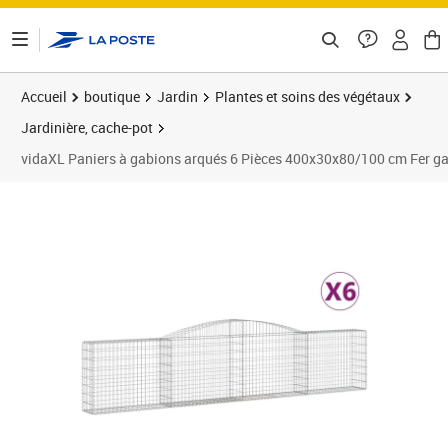
ontenu de la page
Accueil
boutique
Jardin
Plantes et soins des végétaux
Jardinière, cache-pot
vidaXL Paniers à gabions arqués 6 Pièces 400x30x80/100 cm Fer ga
Prix barré 750,99 €
Prix 567,07€
Prix 6