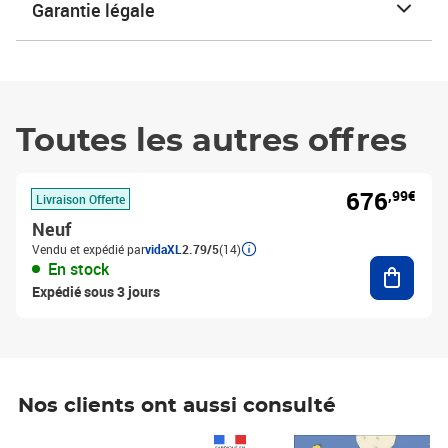
Garantie légale
Toutes les autres offres
676
,99€
Livraison Offerte
Neuf
Vendu et expédié par
vidaXL
2.79/5
(14)
Ajouter
En stock
Expédié sous 3 jours
Nos clients ont aussi consulté
Prix 1 490,00€
Prix 7,50€