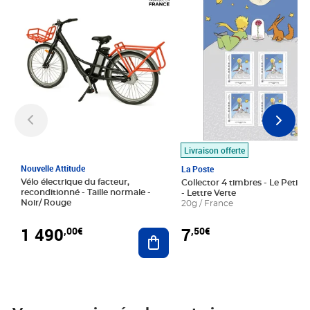
Livraison offerte
Nouvelle Attitude
La Poste
Vélo électrique du facteur,
Collector 4 timbres - Le Petit P
reconditionné - Taille normale -
- Lettre Verte
Noir/ Rouge
20g / France
1 490
7
,00€
,50€
Ajouter au panier