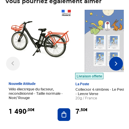
Vous pourriez également aimer
Prix 1 490,00€
Prix 7,50€
Livraison offerte
Nouvelle Attitude
La Poste
Vélo électrique du facteur,
Collector 4 timbres - Le Petit P
reconditionné - Taille normale -
- Lettre Verte
Noir/ Rouge
20g / France
1 490
7
,00€
,50€
Ajouter au panier