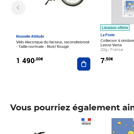
Livraison offerte
La Poste
Nouvelle Attitude
Collector 4 timbres
Vélo électrique du facteur, reconditionné
Lettre Verte
- Taille normale - Noir/ Rouge
20g / France
1 490
7
,00€
,50€
Ajouter au panier
Vous pourriez également ai
Prix 1 490,00€
Prix 7,50€