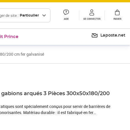
er de site :
Particulier
AIDE
SE CONNECTER
PANIER
Laposte.net
it Prince
80/200 cm fer galvanisé
Prix 481,99€
à gabions arqués 3 Pièces 300x50x180/200
ratiques sont spécialement conçus pour servir de barrières de
ble : il est fabriqué en fer
corrosion pour plus de stabilité et de durabilité, et avec un
n robuste de 3,5 mm, le mur de gabion ornera sûrement votre