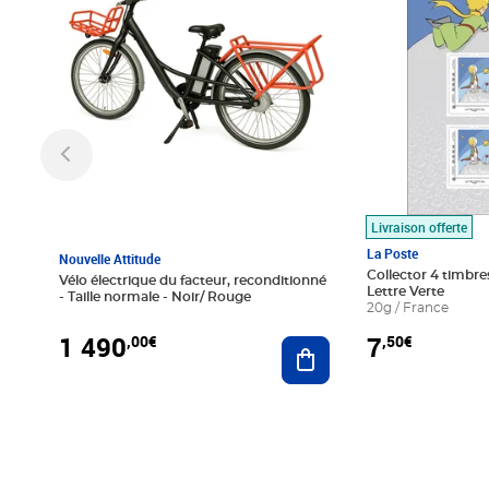
Livraison offerte
La Poste
Nouvelle Attitude
Collector 4 timbres
Vélo électrique du facteur, reconditionné
Lettre Verte
- Taille normale - Noir/ Rouge
20g / France
1 490
7
,00€
,50€
Ajouter au panier