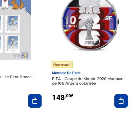
Nouveauté
Monnaie De Paris
 - Le Petit Prince -
FIFA – Coupe du Monde 2026 Monnaie
de 10€ Argent colorisée
148
,00€
Ajouter au panier
Ajoute