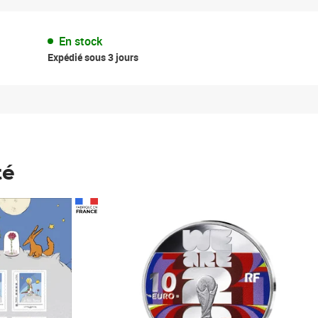
En stock
Expédié sous 3 jours
té
Prix 148,00€