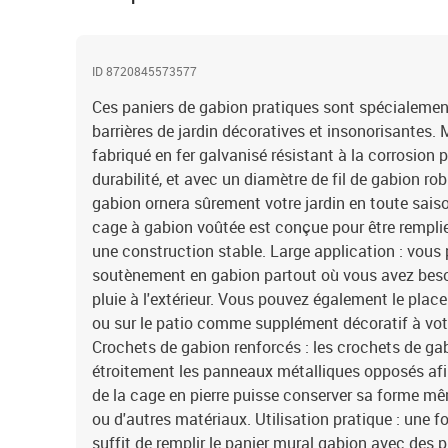
ID 8720845573577
Ces paniers de gabion pratiques sont spécialemen
barrières de jardin décoratives et insonorisantes. M
fabriqué en fer galvanisé résistant à la corrosion p
durabilité, et avec un diamètre de fil de gabion ro
gabion ornera sûrement votre jardin en toute saiso
cage à gabion voûtée est conçue pour être remplie
une construction stable. Large application : vous
soutènement en gabion partout où vous avez besoin
pluie à l'extérieur. Vous pouvez également le place
ou sur le patio comme supplément décoratif à votr
Crochets de gabion renforcés : les crochets de gab
étroitement les panneaux métalliques opposés af
de la cage en pierre puisse conserver sa forme mêm
ou d'autres matériaux. Utilisation pratique : une f
suffit de remplir le panier mural gabion avec des p