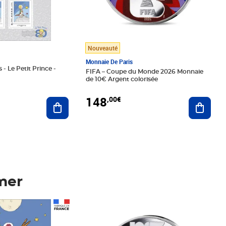
Nouveauté
Monnaie De Paris
 - Le Petit Prince -
FIFA – Coupe du Monde 2026 Monnaie
de 10€ Argent colorisée
148
,00€
Ajouter au panier
Ajoute
mer
Prix 148,00€