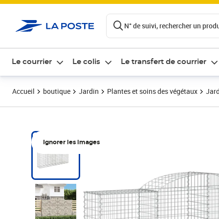
ontenu de la page
N° de suivi, rechercher un produi
Le courrier
Le colis
Le transfert de courrier
Accueil
boutique
Jardin
Plantes et soins des végétaux
Jard
Ignorer les images