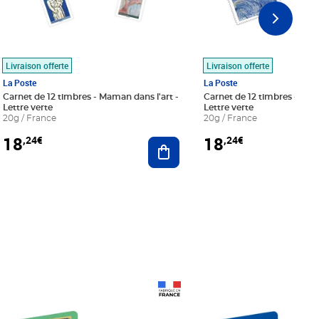
Livraison offerte
Livraison offerte
La Poste
La Poste
Carnet de 12 timbres - Maman dans l'art -
Carnet de 12 timbres - Le bl
Lettre verte
Lettre verte
20g / France
20g / France
18
18
,24€
,24€
r au panier
Ajouter au panier
Prix 18,24€
Prix 18,24€