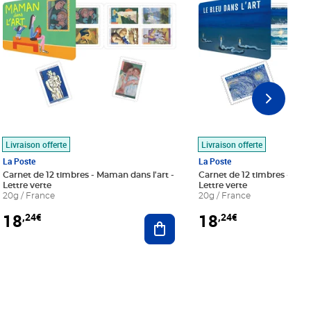
Livraison offerte
Livraison offerte
La Poste
La Poste
Carnet de 12 timbres - Maman dans l'art -
Carnet de 12 timbres - Le bl
Lettre verte
Lettre verte
20g / France
20g / France
18
18
,24€
,24€
r au panier
Ajouter au panier