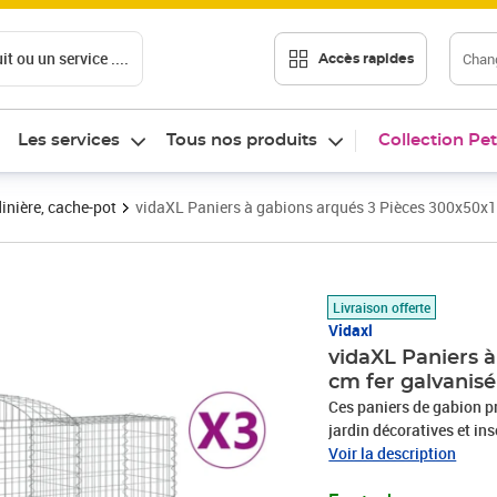
t ou un service ....
Chang
Accès rapides
Les services
Tous nos produits
Collection Pet
inière, cache-pot
vidaXL Paniers à gabions arqués 3 Pièces 300x50x1
Prix barré 529,99 €
Prix 481,89€
Livraison offerte
Vidaxl
vidaXL Paniers 
cm fer galvanisé
Ces paniers de gabion p
jardin décoratives et insonorisantes. Matériau dura
galvanisé résistant à la 
Voir la description
diamètre de fil de gabio