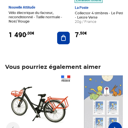
Nouvelle Attitude
La Poste
Vélo électrique du facteur,
Collector 4 timbres - Le Petit P
reconditionné - Taille normale -
- Lettre Verte
Noir/ Rouge
20g / France
1 490
7
,00€
,50€
Ajouter au panier
Vous pourriez également aimer
Prix 1 490,00€
Prix 7,50€