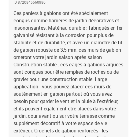
ID 8720845560980
opposés afin que ces murs de soutènement en cage de pierre
puissent conserver leur forme même lorsqu'ils sont remplis de
Ces paniers à gabions ont été spécialement
roche ou d'autres matériaux. Utilisation pratique : une fois le
conçus comme barrières de jardin décoratives et
montage terminé, il vous suffit de remplir ces paniers muraux à
insonorisantes. Matériau durable : fabriqués en fer
gabions de pierres pour une utilisation rapide. Ils peuvent être
galvanisé résistant à la corrosion pour plus de
remplis de matériaux naturels tels que du béton, du grès et de la
stabilité et de durabilité, et avec un diamètre de fil
pierre colorée. Bon à savoir :Chaque produit est livré avec un
de gabion robuste de 3,5 mm, ces murs de gabion
manuel de montage dans la boîte pour un montage facile. Les
orneront votre jardin saison après saison.
pierres ne sont pas incluses dans la livraison.Couleur :
argentéMatériau : fer galvaniséDimensions : 200 x 30 x 180/200
Construction stable : ces cages à gabions arquées
cm (L x l x H)Taille du filet : 5 x 10 cm (L x l)Diamètre du fil : 3,5
sont conçues pour être remplies de roches ou de
mmLa livraison contient :3 x panier à gabions
gravier pour une construction stable. Large
application : vous pouvez placer ces murs de
soutènement en gabion partout où vous avez
besoin pour garder le vent et la pluie à l'extérieur,
et ils peuvent également être placés dans votre
jardin, cour avant ou sur votre terrasse comme
supplément décoratif à votre espace de vie
extérieur. Crochets de gabion renforcés : les