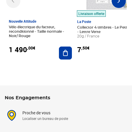
Livraison offerte
Nouvelle Attitude
La Poste
Vélo électrique du facteur,
Collector 4 timbres - Le Petit P
reconditionné - Taille normale -
- Lettre Verte
Noir/ Rouge
20g / France
1 490
7
,00€
,50€
Ajouter au panier
Nos Engagements
Proche de vous
Localiser un bureau de poste