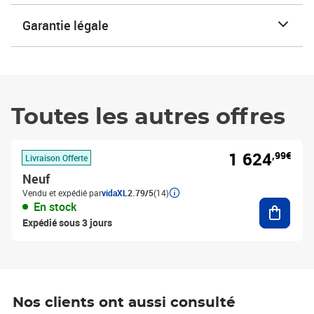
Garantie légale
Toutes les autres offres
1 624
,99€
Livraison Offerte
Neuf
Vendu et expédié par
vidaXL
2.79/5
(14)
Ajouter
En stock
Expédié sous 3 jours
Nos clients ont aussi consulté