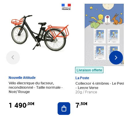
Prix 1 490,00€
Prix 7,50€
Livraison offerte
Nouvelle Attitude
La Poste
Vélo électrique du facteur,
Collector 4 timbres - Le Petit P
reconditionné - Taille normale -
- Lettre Verte
Noir/ Rouge
20g / France
1 490
7
,00€
,50€
Ajouter au panier