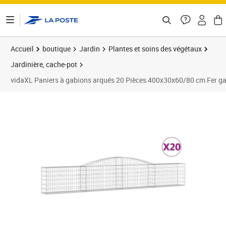
ontenu de la page
Accueil
boutique
Jardin
Plantes et soins des végétaux
Jardinière, cache-pot
vidaXL Paniers à gabions arqués 20 Pièces 400x30x60/80 cm Fer ga
Prix barré 1806,99 €
Prix 1 624,89€
Prix 1