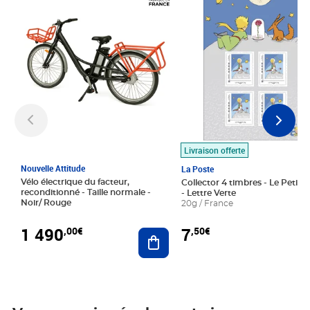
Livraison offerte
Nouvelle Attitude
La Poste
Vélo électrique du facteur,
Collector 4 timbres - Le Petit P
reconditionné - Taille normale -
- Lettre Verte
Noir/ Rouge
20g / France
1 490
7
,00€
,50€
Ajouter au panier