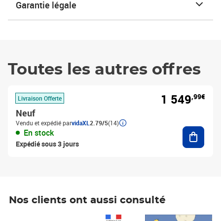
Garantie légale
Toutes les autres offres
1 549
,99€
Livraison Offerte
Neuf
Vendu et expédié par
vidaXL
2.79/5
(14)
Ajouter
En stock
Expédié sous 3 jours
Nos clients ont aussi consulté
Prix 1 490,00€
Prix 7,50€