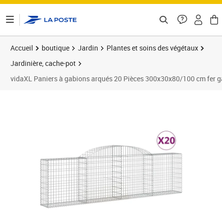
ontenu de la page
Accueil
boutique
Jardin
Plantes et soins des végétaux
Jardinière, cache-pot
vidaXL Paniers à gabions arqués 20 Pièces 300x30x80/100 cm fer g
Prix barré 1713,99 €
Prix 1 296,60€
Prix 1