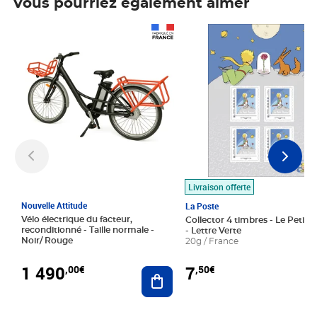
Vous pourriez également aimer
Prix 1 490,00€
Prix 7,50€
Livraison offerte
Nouvelle Attitude
La Poste
Vélo électrique du facteur,
Collector 4 timbres - Le Petit P
reconditionné - Taille normale -
- Lettre Verte
Noir/ Rouge
20g / France
1 490
7
,00€
,50€
Ajouter au panier