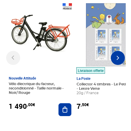
Prix 1 490,00€
Prix 7,50€
Livraison offerte
Nouvelle Attitude
La Poste
Vélo électrique du facteur,
Collector 4 timbres - Le Petit P
reconditionné - Taille normale -
- Lettre Verte
Noir/ Rouge
20g / France
1 490
7
,00€
,50€
Ajouter au panier