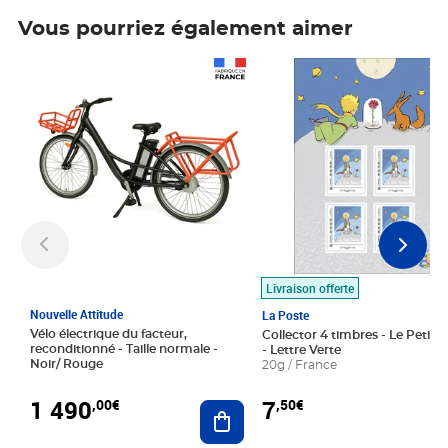
Vous pourriez également aimer
Prix 1 490,00€
Prix 7,50€
Livraison offerte
Nouvelle Attitude
La Poste
Vélo électrique du facteur,
Collector 4 timbres - Le Petit P
reconditionné - Taille normale -
- Lettre Verte
Noir/ Rouge
20g / France
1 490
7
,00€
,50€
Ajouter au panier