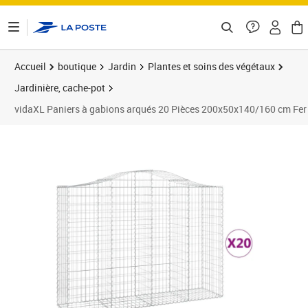
ontenu de la page
Accueil
boutique
Jardin
Plantes et soins des végétaux
Jardinière, cache-pot
vidaXL Paniers à gabions arqués 20 Pièces 200x50x140/160 cm Fer
Prix barré 2169,99 €
Prix 1 641,89€
Prix 1