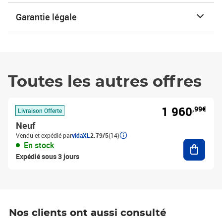
Garantie légale
Toutes les autres offres
1 960
,99€
Livraison Offerte
Neuf
Vendu et expédié par
vidaXL
2.79/5
(14)
Ajouter
En stock
Expédié sous 3 jours
Nos clients ont aussi consulté