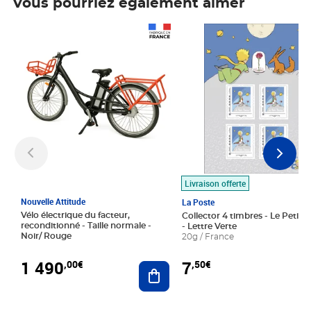
Vous pourriez également aimer
Prix 1 490,00€
Prix 7,50€
Livraison offerte
Nouvelle Attitude
La Poste
Vélo électrique du facteur,
Collector 4 timbres - Le Petit P
reconditionné - Taille normale -
- Lettre Verte
Noir/ Rouge
20g / France
1 490
7
,00€
,50€
Ajouter au panier