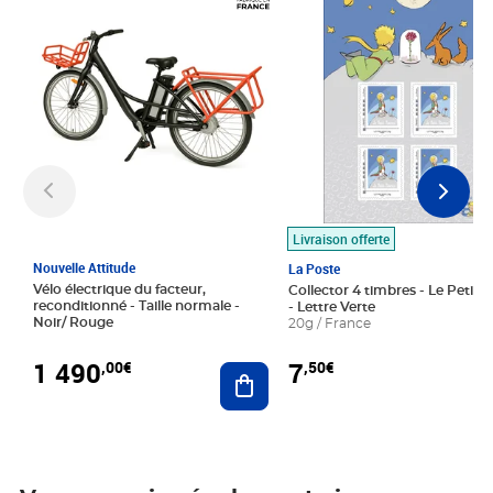
Livraison offerte
Nouvelle Attitude
La Poste
Vélo électrique du facteur,
Collector 4 timbres - Le Petit P
reconditionné - Taille normale -
- Lettre Verte
Noir/ Rouge
20g / France
1 490
7
,00€
,50€
Ajouter au panier