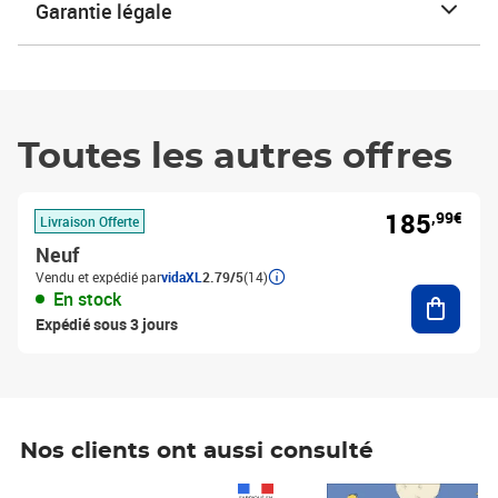
Garantie légale
Toutes les autres offres
185
,99€
Livraison Offerte
Neuf
Vendu et expédié par
vidaXL
2.79/5
(14)
Ajouter
En stock
Expédié sous 3 jours
Nos clients ont aussi consulté
Prix 1 490,00€
Prix 7,50€