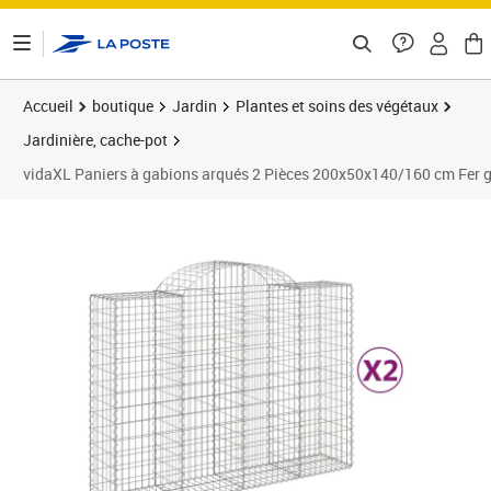
ontenu de la page
Accueil
boutique
Jardin
Plantes et soins des végétaux
Jardinière, cache-pot
vidaXL Paniers à gabions arqués 2 Pièces 200x50x140/160 cm Fer 
Prix barré 206,99 €
Prix 153,54€
Prix 1