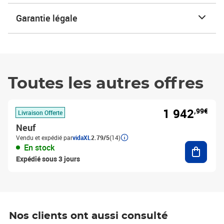
Garantie légale
Toutes les autres offres
1 942
,99€
Livraison Offerte
Neuf
Vendu et expédié par
vidaXL
2.79/5
(14)
Ajouter
En stock
Expédié sous 3 jours
Nos clients ont aussi consulté