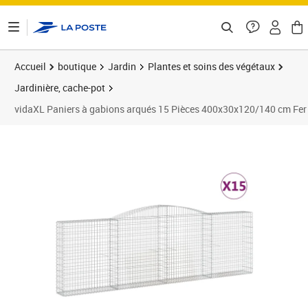
ontenu de la page
Accueil
boutique
Jardin
Plantes et soins des végétaux
Jardinière, cache-pot
vidaXL Paniers à gabions arqués 15 Pièces 400x30x120/140 cm Fer
Prix barré 2159,99 €
Prix 1 942,89€
Prix 1