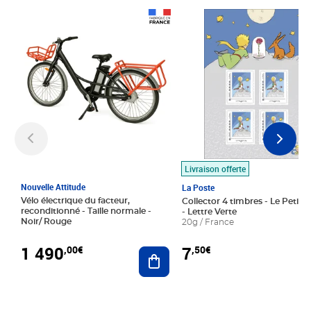
Prix 1 490,00€
Prix 7,50€
Livraison offerte
Nouvelle Attitude
La Poste
Vélo électrique du facteur,
Collector 4 timbres - Le Petit P
reconditionné - Taille normale -
- Lettre Verte
Noir/ Rouge
20g / France
1 490
7
,00€
,50€
Ajouter au panier