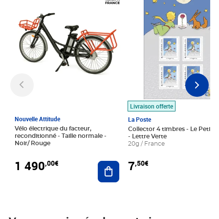
Livraison offerte
Nouvelle Attitude
La Poste
Vélo électrique du facteur,
Collector 4 timbres - Le Petit P
reconditionné - Taille normale -
- Lettre Verte
Noir/ Rouge
20g / France
1 490
7
,00€
,50€
Ajouter au panier