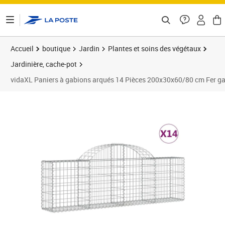
ontenu de la page
Accueil
boutique
Jardin
Plantes et soins des végétaux
Jardinière, cache-pot
vidaXL Paniers à gabions arqués 14 Pièces 200x30x60/80 cm Fer ga
Prix barré 762,99 €
Prix 571,27€
Prix 6