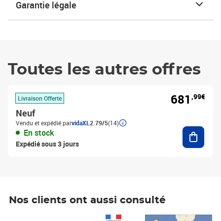
Garantie légale
Toutes les autres offres
681
,99€
Livraison Offerte
Neuf
Vendu et expédié par
vidaXL
2.79/5
(14)
Ajouter
En stock
Expédié sous 3 jours
Nos clients ont aussi consulté
Prix 1 490,00€
Prix 7,50€