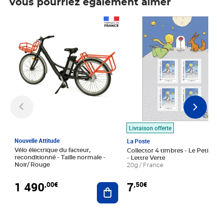
Vous pourriez également aimer
Prix 1 490,00€
Prix 7,50€
Livraison offerte
Nouvelle Attitude
La Poste
Vélo électrique du facteur,
Collector 4 timbres - Le Petit P
reconditionné - Taille normale -
- Lettre Verte
Noir/ Rouge
20g / France
1 490
7
,00€
,50€
Ajouter au panier