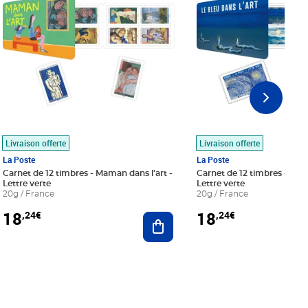
Livraison offerte
Livraison offerte
La Poste
La Poste
Carnet de 12 timbres - Maman dans l'art -
Carnet de 12 timbres - Le bl
Lettre verte
Lettre verte
20g / France
20g / France
18
18
,24€
,24€
r au panier
Ajouter au panier