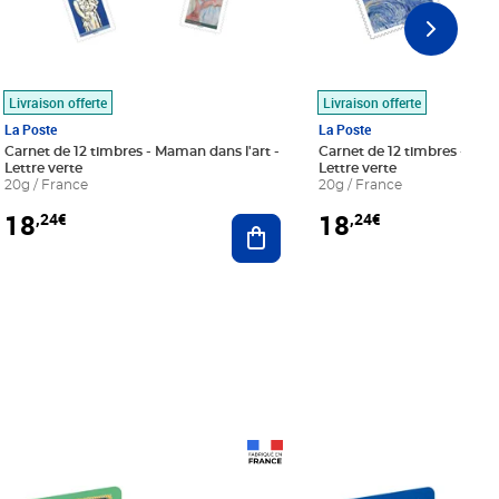
Livraison offerte
Livraison offerte
La Poste
La Poste
Carnet de 12 timbres - Maman dans l'art -
Carnet de 12 timbres - Le bl
Lettre verte
Lettre verte
20g / France
20g / France
18
18
,24€
,24€
r au panier
Ajouter au panier
Prix 18,24€
Prix 18,24€