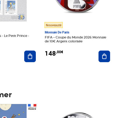
Nouveauté
Monnaie De Paris
 - Le Petit Prince -
FIFA – Coupe du Monde 2026 Monnaie
de 10€ Argent colorisée
148
,00€
Ajouter au panier
Ajoute
mer
Prix 148,00€