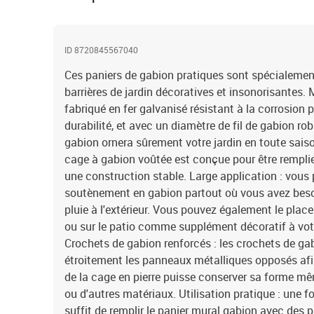
ID 8720845567040
Ces paniers de gabion pratiques sont spécialemen
barrières de jardin décoratives et insonorisantes. M
fabriqué en fer galvanisé résistant à la corrosion p
durabilité, et avec un diamètre de fil de gabion ro
gabion ornera sûrement votre jardin en toute saiso
cage à gabion voûtée est conçue pour être remplie
une construction stable. Large application : vous
soutènement en gabion partout où vous avez besoin
pluie à l'extérieur. Vous pouvez également le place
ou sur le patio comme supplément décoratif à votr
Crochets de gabion renforcés : les crochets de gab
étroitement les panneaux métalliques opposés af
de la cage en pierre puisse conserver sa forme mêm
ou d'autres matériaux. Utilisation pratique : une f
suffit de remplir le panier mural gabion avec des p