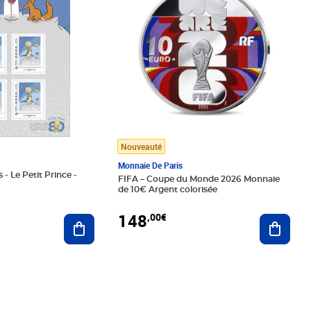
Nouveauté
Monnaie De Paris
 - Le Petit Prince -
FIFA – Coupe du Monde 2026 Monnaie
de 10€ Argent colorisée
148
,00€
Ajouter au panier
Ajoute