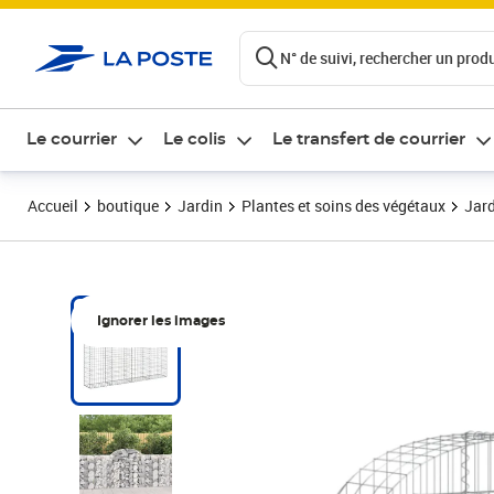
ontenu de la page
N° de suivi, rechercher un produi
Le courrier
Le colis
Le transfert de courrier
Accueil
boutique
Jardin
Plantes et soins des végétaux
Jard
Ignorer les images