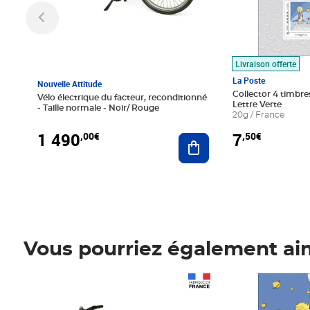
Livraison offerte
La Poste
Nouvelle Attitude
Collector 4 timbres
Vélo électrique du facteur, reconditionné
Lettre Verte
- Taille normale - Noir/ Rouge
20g / France
1 490
7
,00€
,50€
Ajouter au panier
Vous pourriez également ai
Prix 1 490,00€
Prix 7,50€