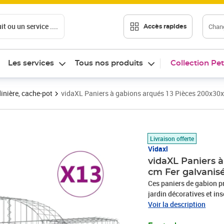
t ou un service ....
Chang
Accès rapides
Les services
Tous nos produits
Collection Pet
inière, cache-pot
vidaXL Paniers à gabions arqués 13 Pièces 200x30
Prix barré 1001,99 €
Prix 889,63€
Livraison offerte
Vidaxl
vidaXL Paniers 
cm Fer galvanis
Ces paniers de gabion p
jardin décoratives et insonorisantes. Matériau dura
galvanisé résistant à la 
Voir la description
diamètre de fil de gabio