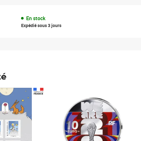
En stock
Expédié sous 3 jours
té
Prix 148,00€