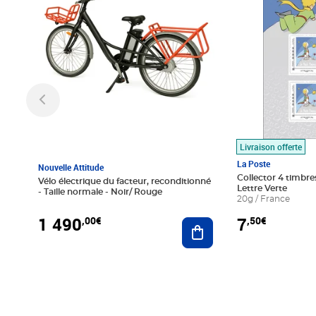
Livraison offerte
La Poste
Nouvelle Attitude
Collector 4 timbres
Vélo électrique du facteur, reconditionné
Lettre Verte
- Taille normale - Noir/ Rouge
20g / France
1 490
7
,00€
,50€
Ajouter au panier