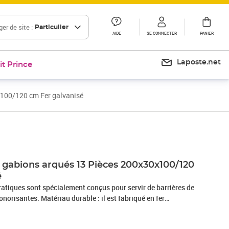
er de site :
Particulier
AIDE
SE CONNECTER
PANIER
Laposte.net
it Prince
x100/120 cm Fer galvanisé
Prix 898,99€
à gabions arqués 13 Pièces 200x30x100/120
é
ratiques sont spécialement conçus pour servir de barrières de
ble : il est fabriqué en fer
corrosion pour plus de stabilité et de durabilité, et avec un
n robuste de 3,5 mm, le mur de gabion ornera sûrement votre