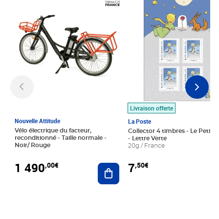
Prix 1 490,00€
Prix 7,50€
Livraison offerte
Nouvelle Attitude
La Poste
Vélo électrique du facteur,
Collector 4 timbres - Le Petit P
reconditionné - Taille normale -
- Lettre Verte
Noir/ Rouge
20g / France
1 490
7
,00€
,50€
Ajouter au panier