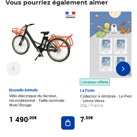
Vous pourriez également aimer
Prix 1 490,00€
Prix 7,50€
Livraison offerte
Nouvelle Attitude
La Poste
Vélo électrique du facteur,
Collector 4 timbres - Le Petit P
reconditionné - Taille normale -
- Lettre Verte
Noir/ Rouge
20g / France
1 490
7
,00€
,50€
Ajouter au panier