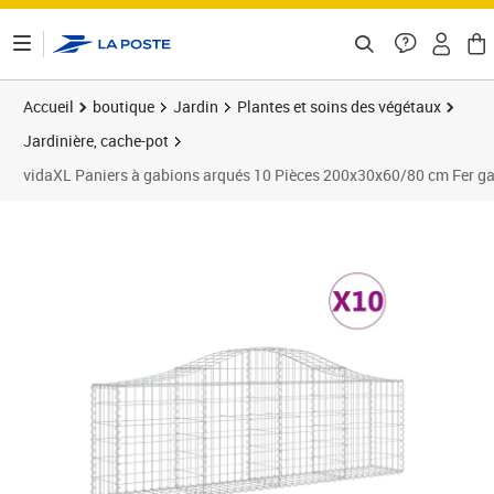
ontenu de la page
Accueil
boutique
Jardin
Plantes et soins des végétaux
Jardinière, cache-pot
vidaXL Paniers à gabions arqués 10 Pièces 200x30x60/80 cm Fer ga
Prix 612,82€
Prix 6