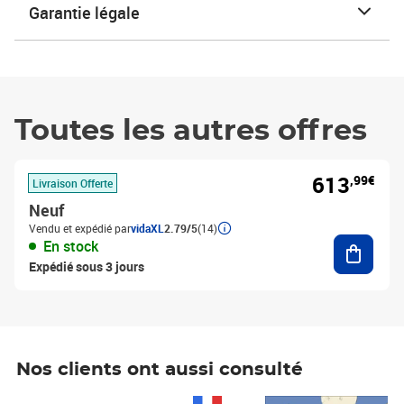
Garantie légale
Toutes les autres offres
613
,99€
Livraison Offerte
Neuf
Vendu et expédié par
vidaXL
2.79/5
(14)
Ajouter
En stock
Expédié sous 3 jours
Nos clients ont aussi consulté