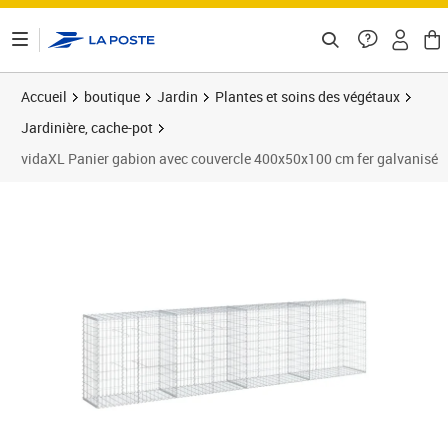
ontenu de la page
Accueil
boutique
Jardin
Plantes et soins des végétaux
Jardinière, cache-pot
vidaXL Panier gabion avec couvercle 400x50x100 cm fer galvanisé
Prix 228,95€
Prix 2