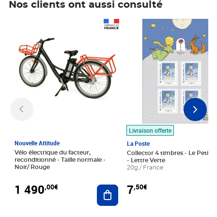
Nos clients ont aussi consulté
Prix 1 490,00€
Prix 7,50€
Livraison offerte
Nouvelle Attitude
La Poste
Vélo électrique du facteur,
Collector 4 timbres - Le Petit P
reconditionné - Taille normale -
- Lettre Verte
Noir/ Rouge
20g / France
1 490
7
,00€
,50€
Ajouter au panier