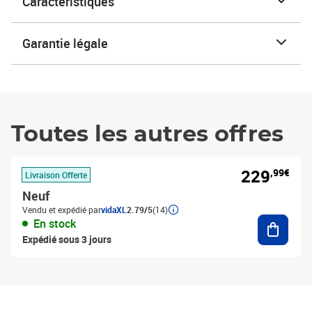
Caractéristiques
Garantie légale
Toutes les autres offres
229
,99€
Livraison Offerte
Neuf
Vendu et expédié par
vidaXL
2.79/5
(14)
Ajouter
En stock
Expédié sous 3 jours