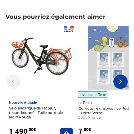
Vous pourriez également aimer
Prix 1 490,00€
Prix 7,50€
Livraison offerte
Nouvelle Attitude
La Poste
Vélo électrique du facteur,
Collector 4 timbres - Le Petit P
reconditionné - Taille normale -
- Lettre Verte
Noir/ Rouge
20g / France
1 490
7
,00€
,50€
Ajouter au panier