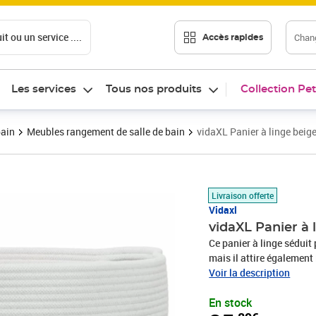
t ou un service ....
Chang
Accès rapides
Les services
Tous nos produits
Collection Pet
bain
Meubles rangement de salle de bain
vidaXL Panier à linge beig
Prix 35,89€
Livraison offerte
Vidaxl
vidaXL Panier à
Ce panier à linge séduit
mais il attire également 
de rangement est fabriqu
Voir la description
respirabilité, douceur e
En stock
de rangement pliable se r