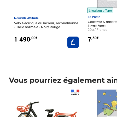
Livraison offerte
La Poste
Nouvelle Attitude
Collector 4 timbres
Vélo électrique du facteur, reconditionné
Lettre Verte
- Taille normale - Noir/ Rouge
20g / France
1 490
7
,00€
,50€
Ajouter au panier
Vous pourriez également ai
Prix 1 490,00€
Prix 7,50€