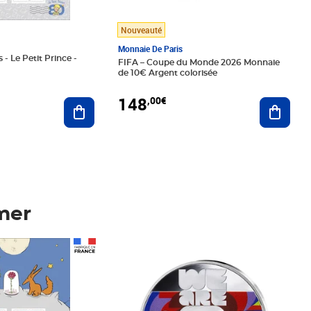
Nouveauté
Monnaie De Paris
 - Le Petit Prince -
FIFA – Coupe du Monde 2026 Monnaie
de 10€ Argent colorisée
148
,00€
Ajouter au panier
Ajoute
mer
Prix 148,00€