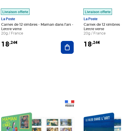
Livraison offerte
Livraison offerte
La Poste
La Poste
Carnet de 12 timbres - Maman dans l'art -
Carnet de 12 timbres - Le bl
Lettre verte
Lettre verte
20g / France
20g / France
18
18
,24€
,24€
r au panier
Ajouter au panier
Prix 18,24€
Prix 18,24€