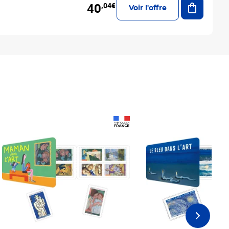
40
,04€
Voir l'offre
Prix 18,24€
Prix 18,24€