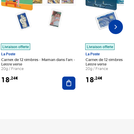
Livraison offerte
Livraison offerte
La Poste
La Poste
Carnet de 12 timbres - Maman dans l'art -
Carnet de 12 timbres - Le bl
Lettre verte
Lettre verte
20g / France
20g / France
18
18
,24€
,24€
r au panier
Ajouter au panier