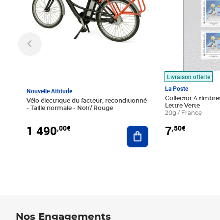
Livraison offerte
La Poste
Nouvelle Attitude
Collector 4 timbres
Vélo électrique du facteur, reconditionné
Lettre Verte
- Taille normale - Noir/ Rouge
20g / France
1 490
7
,00€
,50€
Ajouter au panier
Nos Engagements