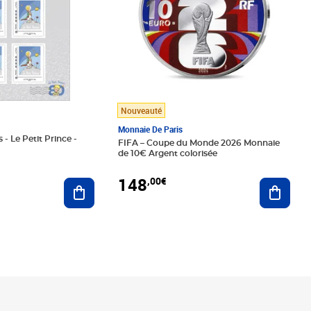
Nouveauté
Monnaie De Paris
 - Le Petit Prince -
FIFA – Coupe du Monde 2026 Monnaie
de 10€ Argent colorisée
148
,00€
Ajouter au panier
Ajoute