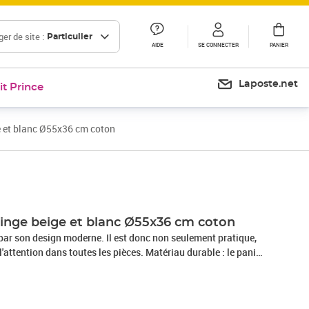
er de site :
Particulier
AIDE
SE CONNECTER
PANIER
Laposte.net
it Prince
e et blanc Ø55x36 cm coton
Prix 35,99€
Prix 40,04€
 linge beige et blanc Ø55x36 cm coton
 par son design moderne. Il est donc non seulement pratique,
l'attention dans toutes les pièces. Matériau durable : le panier
é à partir de cordes de coton tissées, connues pour leur
t durabilité exceptionnelle.Design peu encombrant : le panier
ange facilement lorsqu'il n'est pas utilisé, ce qui rend le