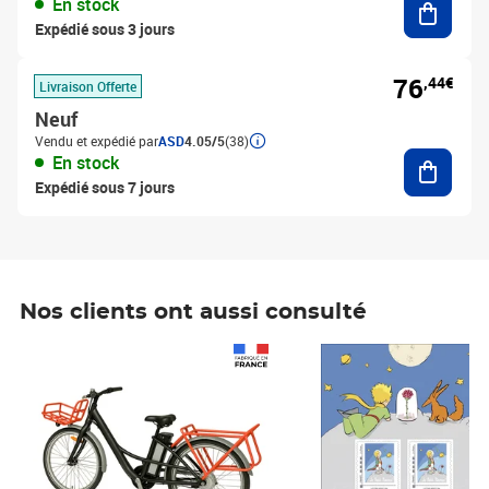
En stock
Expédié sous 3 jours
76
,44€
Livraison Offerte
Neuf
Vendu et expédié par
ASD
4.05/5
(38)
Ajouter
En stock
Expédié sous 7 jours
Nos clients ont aussi consulté
Prix 1 490,00€
Prix 7,50€