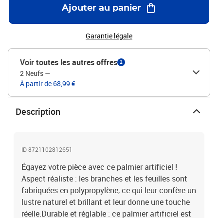
du pot : PP (polypropylène) et ciment à l’intérieurHauteur totale (y
Ajouter au panier
compris le pot) : 120 cmDiamètre total : 75 cmDimensions du pot :
15/11,5 x 13,5 cm (diamètre x H)Nombre de branches : 11Nombre
de feuilles : 365
Garantie légale
Voir toutes les autres offres
2
2 Neufs
—
À partir de 68,99 €
Description
ID 8721102812651
Égayez votre pièce avec ce palmier artificiel !
Aspect réaliste : les branches et les feuilles sont
fabriquées en polypropylène, ce qui leur confère un
lustre naturel et brillant et leur donne une touche
réelle.Durable et réglable : ce palmier artificiel est