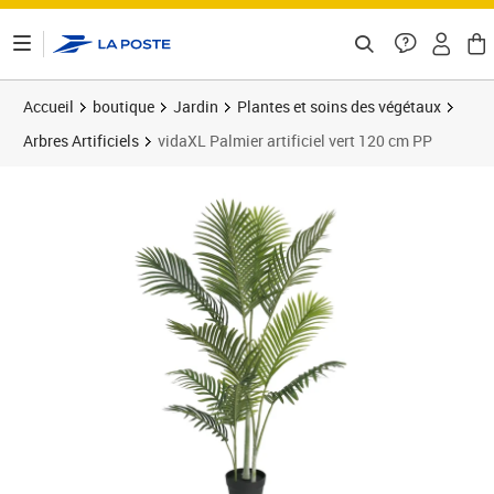
ontenu de la page
Accueil
boutique
Jardin
Plantes et soins des végétaux
Arbres Artificiels
vidaXL Palmier artificiel vert 120 cm PP
Prix 68,89€
Prix 6
Prix 7