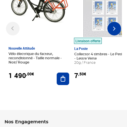
Livraison offerte
Nouvelle Attitude
La Poste
Vélo électrique du facteur,
Collector 4 timbres - Le Petit P
reconditionné - Taille normale -
- Lettre Verte
Noir/ Rouge
20g / France
1 490
7
,00€
,50€
Ajouter au panier
Nos Engagements