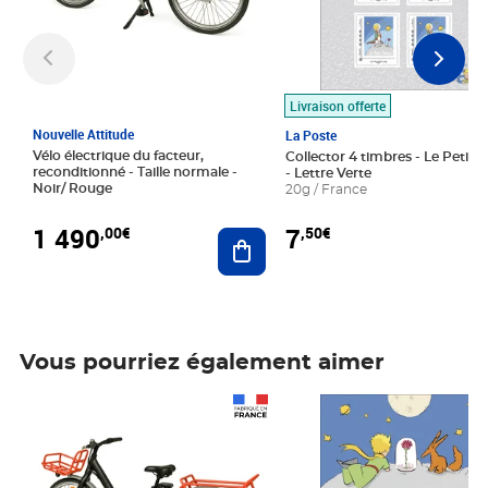
Livraison offerte
Nouvelle Attitude
La Poste
Vélo électrique du facteur,
Collector 4 timbres - Le Petit P
reconditionné - Taille normale -
- Lettre Verte
Noir/ Rouge
20g / France
1 490
7
,00€
,50€
Ajouter au panier
Vous pourriez également aimer
Prix 1 490,00€
Prix 7,50€