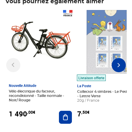
Vous pourriez également aimer
Prix 1 490,00€
Prix 7,50€
Livraison offerte
Nouvelle Attitude
La Poste
Vélo électrique du facteur,
Collector 4 timbres - Le Petit P
reconditionné - Taille normale -
- Lettre Verte
Noir/ Rouge
20g / France
1 490
7
,00€
,50€
Ajouter au panier