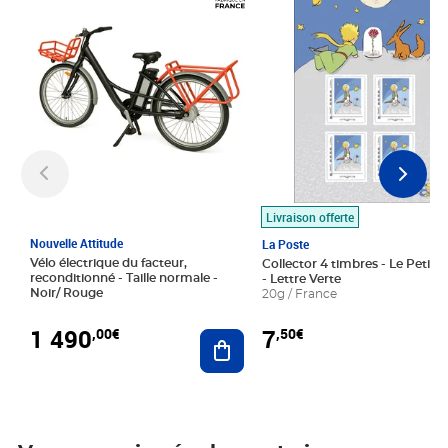
Livraison offerte
Nouvelle Attitude
La Poste
Vélo électrique du facteur,
Collector 4 timbres - Le Petit P
reconditionné - Taille normale -
- Lettre Verte
Noir/ Rouge
20g / France
1 490
7
,00€
,50€
Ajouter au panier