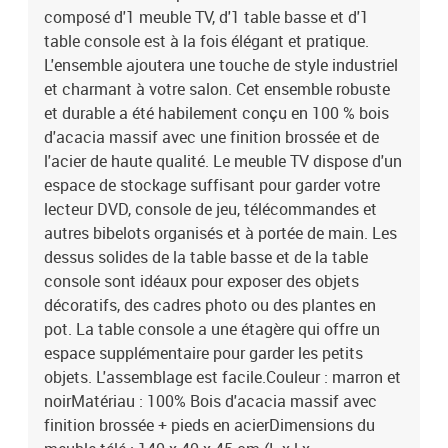
composé d'1 meuble TV, d'1 table basse et d'1
acierDimensions du meuble télé : 140 x 40 x 45 cm (L x l x
H)Dimensions de la table basse : 100 x 60 x 45 cm (L x l x
table console est à la fois élégant et pratique.
H)Dimensions de la table console : 120 x 40 x 85 cm (L x l x
L'ensemble ajoutera une touche de style industriel
H)Épaisseur de l'acier : 1,5 mmFacile à assemblerLa livraison
et charmant à votre salon. Cet ensemble robuste
comprend : 1 meuble télé, 1 table basse,1 table
et durable a été habilement conçu en 100 % bois
consoleAVERTISSEMENT : Afin d'éviter le renversement, la table
d'acacia massif avec une finition brossée et de
console doit être utilisée avec le dispositif de fixation murale
l'acier de haute qualité. Le meuble TV dispose d'un
fourni.Legal Documents:Vous trouverez ici plus de détails sur la
espace de stockage suffisant pour garder votre
façon d'empêcher vos meubles de basculer
lecteur DVD, console de jeu, télécommandes et
autres bibelots organisés et à portée de main. Les
dessus solides de la table basse et de la table
console sont idéaux pour exposer des objets
décoratifs, des cadres photo ou des plantes en
pot. La table console a une étagère qui offre un
espace supplémentaire pour garder les petits
objets. L'assemblage est facile.Couleur : marron et
noirMatériau : 100% Bois d'acacia massif avec
finition brossée + pieds en acierDimensions du