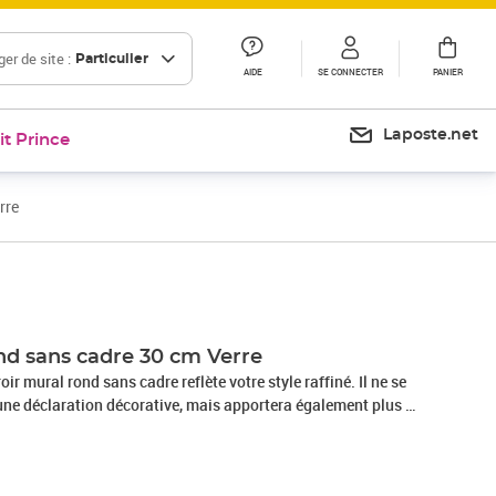
er de site :
Particulier
AIDE
SE CONNECTER
PANIER
Laposte.net
it Prince
rre
ond sans cadre 30 cm Verre
oir mural rond sans cadre reflète votre style raffiné. Il ne se
 une déclaration décorative, mais apportera également plus de
ace à la pièce. Le miroir est fabriqué en verre de qualité, ce qui
ble et très réfléchissant. Le design épuré et sans cadre est
te quelle maison et permet d'améliorer la luminosité de la