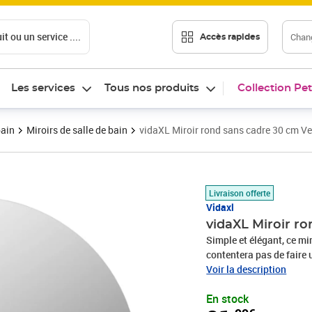
t ou un service ....
Chang
Accès rapides
Les services
Tous nos produits
Collection Pet
bain
Miroirs de salle de bain
vidaXL Miroir rond sans cadre 30 cm Ve
Prix 21,99€
Livraison offerte
Vidaxl
vidaXL Miroir r
Simple et élégant, ce mir
contentera pas de faire
lumière et un effet d'esp
Voir la description
le rend relativement dura
En stock
fantastique dans n'impor