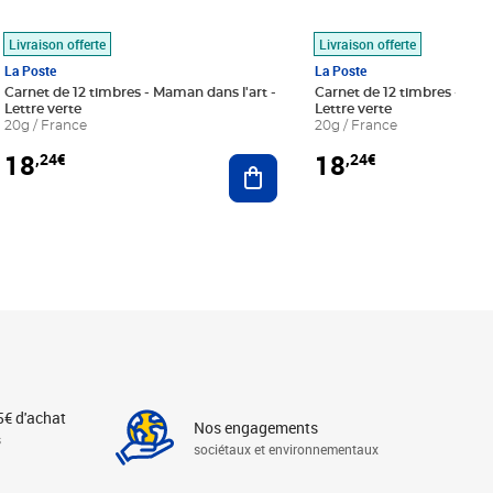
Livraison offerte
Livraison offerte
La Poste
La Poste
Carnet de 12 timbres - Maman dans l'art -
Carnet de 12 timbres - Le bl
Lettre verte
Lettre verte
20g / France
20g / France
18
18
,24€
,24€
r au panier
Ajouter au panier
5€ d'achat
Nos engagements
s
sociétaux et environnementaux