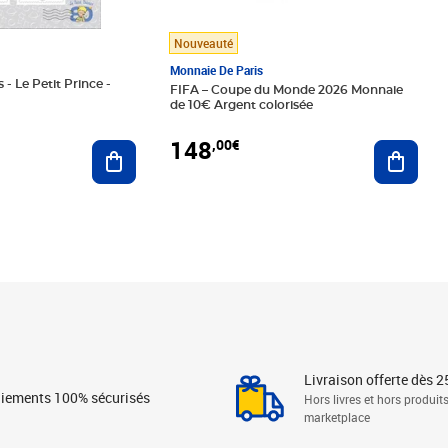
Nouveauté
Monnaie De Paris
 - Le Petit Prince -
FIFA – Coupe du Monde 2026 Monnaie
de 10€ Argent colorisée
148
,00€
Ajouter au panier
Ajoute
Livraison offerte dès 2
iements 100% sécurisés
Hors livres et hors produit
marketplace