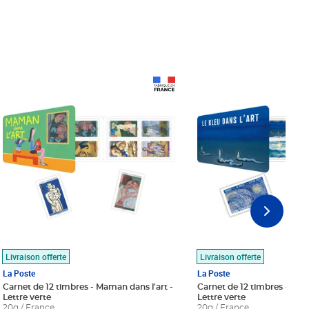
Prix 18,24€
Prix 18,24€
Livraison offerte
Livraison offerte
La Poste
La Poste
Carnet de 12 timbres - Maman dans l'art -
Carnet de 12 timbres - Le bl
Lettre verte
Lettre verte
20g / France
20g / France