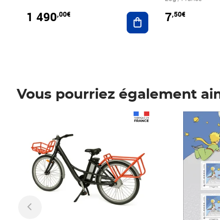
1 490
7
,00€
,50€
Ajouter au panier
Vous pourriez également ai
Prix 1 490,00€
Prix 7,50€