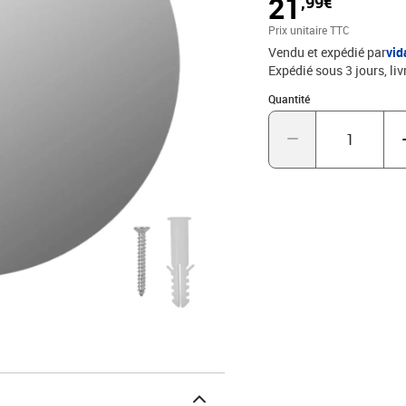
21
,99€
pièce et d'accroître la se
de montage nécessaire in
Prix unitaire TTC
cmÉpaisseur du miroir :
Vendu et expédié par
vi
contient :1 x miroir2 x 
Expédié sous 3 jours
liv
Quantité : 1
Quantité