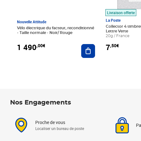
Livraison offerte
La Poste
Nouvelle Attitude
Collector 4 timbres
Vélo électrique du facteur, reconditionné
Lettre Verte
- Taille normale - Noir/ Rouge
20g / France
1 490
7
,00€
,50€
Ajouter au panier
Nos Engagements
Proche de vous
Pa
Localiser un bureau de poste