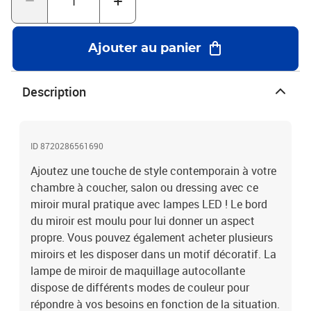
du miroir : 60 x 40 cm (L x l)Diamètre de l'ampoule : 4,5
cmLongueur du câble : 1,5 mTempérature de couleur : 3000-
6000KTension : 5 VAvec connecteur USBL'assemblage est
Ajouter au panier
requisLa livraison contient :1 x miroir3 x vis3 x vis d'expansion8 x
ampoule LED1 x Câble
Description
ID 8720286561690
Ajoutez une touche de style contemporain à votre
chambre à coucher, salon ou dressing avec ce
miroir mural pratique avec lampes LED ! Le bord
du miroir est moulu pour lui donner un aspect
propre. Vous pouvez également acheter plusieurs
miroirs et les disposer dans un motif décoratif. La
lampe de miroir de maquillage autocollante
dispose de différents modes de couleur pour
répondre à vos besoins en fonction de la situation.