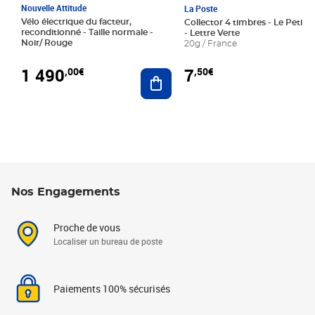
Nouvelle Attitude
La Poste
Vélo électrique du facteur,
Collector 4 timbres - Le Petit P
reconditionné - Taille normale -
- Lettre Verte
Noir/ Rouge
20g / France
1 490
7
,00€
,50€
Ajouter au panier
Nos Engagements
Proche de vous
Localiser un bureau de poste
Paiements 100% sécurisés