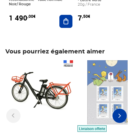
- Lettre Verte
Noir/ Rouge
20g / France
1 490
7
,00€
,50€
Ajouter au panier
Vous pourriez également aimer
Prix 1 490,00€
Prix 7,50€
Livraison offerte