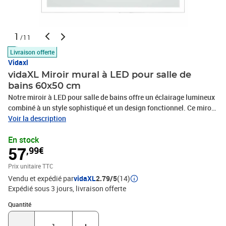
1
/11
Livraison offerte
Vidaxl
vidaXL Miroir mural à LED pour salle de
bains 60x50 cm
Notre miroir à LED pour salle de bains offre un éclairage lumineux
combiné à un style sophistiqué et un design fonctionnel. Ce miroir
tout autour avec des lumières à LED crée une ambiance
Voir la description
atmosphérique dans votre salle de bains. Grâce aux LED, vous
En stock
aurez un regard précis et exact sur vous-même à chaque fois que
57
,99€
vous vous regarderez dans le miroir et vous pourrez vous voir
clairement pour l'application du maquillage, le toilettage et les
Prix unitaire TTC
soins de la peau. Il a également été testé selon la norme IP44 pour
Vendu et expédié par
vidaXL
2.79/5
(14)
garantir une sécurité totale dans un environnement humide. La
Expédié sous 3 jours
livraison offerte
livraison inclut 1 miroir à LED, 1 adaptateur et le matériel de
montage.Couleur : argentéMatériau : verre et cadre en
Quantité : 1
Quantité
aluminiumDimensions : 60 x 50 cm (l x H)Entourage avec des
lumières à LEDTension de fonctionnement : 100-240 VDegré de