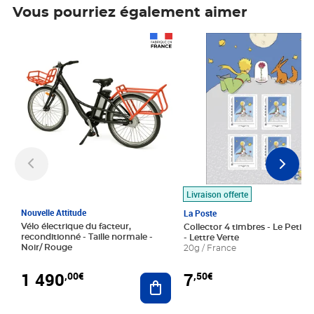
Vous pourriez également aimer
Prix 1 490,00€
Prix 7,50€
Livraison offerte
Nouvelle Attitude
La Poste
Vélo électrique du facteur,
Collector 4 timbres - Le Petit P
reconditionné - Taille normale -
- Lettre Verte
Noir/ Rouge
20g / France
1 490
7
,00€
,50€
Ajouter au panier