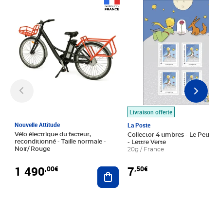
Prix 1 490,00€
Prix 7,50€
Livraison offerte
Nouvelle Attitude
La Poste
Vélo électrique du facteur,
Collector 4 timbres - Le Petit P
reconditionné - Taille normale -
- Lettre Verte
Noir/ Rouge
20g / France
1 490
7
,00€
,50€
Ajouter au panier