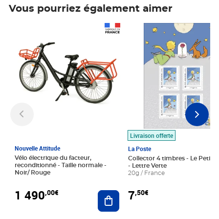
Vous pourriez également aimer
Prix 1 490,00€
Prix 7,50€
Livraison offerte
Nouvelle Attitude
La Poste
Vélo électrique du facteur,
Collector 4 timbres - Le Petit P
reconditionné - Taille normale -
- Lettre Verte
Noir/ Rouge
20g / France
1 490
7
,00€
,50€
Ajouter au panier