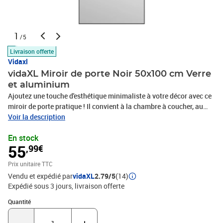
1
/5
Livraison offerte
Vidaxl
vidaXL Miroir de porte Noir 50x100 cm Verre
et aluminium
Ajoutez une touche d'esthétique minimaliste à votre décor avec ce
miroir de porte pratique ! Il convient à la chambre à coucher, au
salon, au couloir, partout où un miroir pourrait être nécessaire.
Voir la description
Cadre robuste et stable : le cadre en aluminium assure robustesse
En stock
et stabilité.Hauteur réglable : les crochets de porte inclus
55
,99€
permettent différentes hauteurs du haut de la porte pour assurer
une vue parfaite de vous-même.Fonction d'économie d'espace : en
Prix unitaire TTC
le plaçant sur la porte ou sur le mur, le miroir de dressing avec son
Vendu et expédié par
vidaXL
2.79/5
(14)
design simple et précis peut aider à économiser de l'espace.Facile
Expédié sous 3 jours
livraison offerte
à installer : aucun assemblage requis. Grâce aux deux crochets
inclus, vous pouvez facilement suspendre le miroir mural
Quantité : 1
Quantité
classique sur votre porte.Couleur : noirMatériau : aluminium,
verre, métalDimensions : 50 x 100 cm (l x H)Épaisseur du cadre :