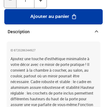
1,5 cmÉpaisseur de verre : 3 mmAssemblage requis : nonLa
livraison contient :1 x miroir de porte2 x crochet
Ajouter au panier
Description
ID 8720286344927
Ajoutez une touche d'esthétique minimaliste à
votre décor avec ce miroir de porte pratique ! Il
convient à la chambre à coucher, au salon, au
couloir, partout où un miroir pourrait être
nécessaire. Cadre robuste et stable : le cadre en
aluminium assure robustesse et stabilité.Hauteur
réglable : les crochets de porte inclus permettent
différentes hauteurs du haut de la porte pour
assurer une vue parfaite de vous-même.Fonction