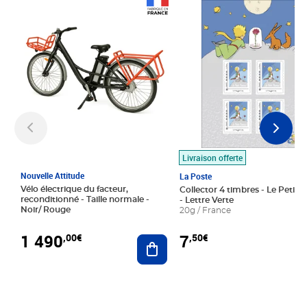
Prix 1 490,00€
Prix 7,50€
Livraison offerte
Nouvelle Attitude
La Poste
Vélo électrique du facteur,
Collector 4 timbres - Le Petit P
reconditionné - Taille normale -
- Lettre Verte
Noir/ Rouge
20g / France
1 490
7
,00€
,50€
Ajouter au panier