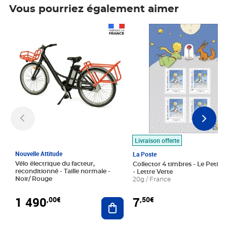
Vous pourriez également aimer
Prix 1 490,00€
Prix 7,50€
Livraison offerte
Nouvelle Attitude
La Poste
Vélo électrique du facteur,
Collector 4 timbres - Le Petit P
reconditionné - Taille normale -
- Lettre Verte
Noir/ Rouge
20g / France
1 490
7
,00€
,50€
Ajouter au panier