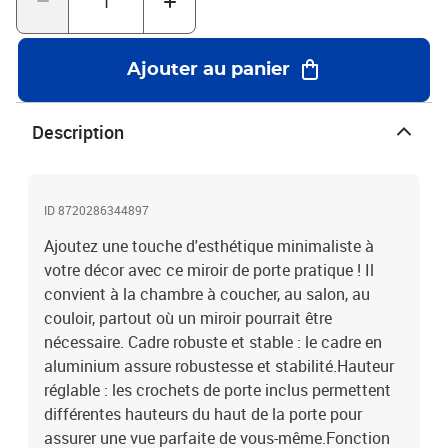
1,5 cmÉpaisseur de verre : 3 mmAssemblage requis : nonLa
livraison contient :1 x miroir de porte2 x crochet
Ajouter au panier
Description
ID 8720286344897
Ajoutez une touche d'esthétique minimaliste à
votre décor avec ce miroir de porte pratique ! Il
convient à la chambre à coucher, au salon, au
couloir, partout où un miroir pourrait être
nécessaire. Cadre robuste et stable : le cadre en
aluminium assure robustesse et stabilité.Hauteur
réglable : les crochets de porte inclus permettent
différentes hauteurs du haut de la porte pour
assurer une vue parfaite de vous-même.Fonction