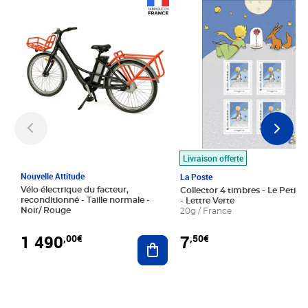
Prix 1 490,00€
Prix 7,50€
Livraison offerte
Nouvelle Attitude
La Poste
Vélo électrique du facteur,
Collector 4 timbres - Le Petit P
reconditionné - Taille normale -
- Lettre Verte
Noir/ Rouge
20g / France
1 490
7
,00€
,50€
Ajouter au panier