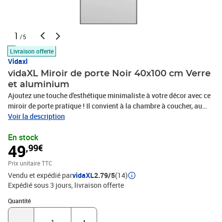
1
/5
Livraison offerte
Vidaxl
vidaXL Miroir de porte Noir 40x100 cm Verre
et aluminium
Ajoutez une touche d'esthétique minimaliste à votre décor avec ce
miroir de porte pratique ! Il convient à la chambre à coucher, au
salon, au couloir, partout où un miroir pourrait être nécessaire.
Voir la description
Cadre robuste et stable : le cadre en aluminium assure robustesse
En stock
et stabilité.Hauteur réglable : les crochets de porte inclus
49
,99€
permettent différentes hauteurs du haut de la porte pour assurer
une vue parfaite de vous-même.Fonction d'économie d'espace : en
Prix unitaire TTC
le plaçant sur la porte ou sur le mur, le miroir de dressing avec son
Vendu et expédié par
vidaXL
2.79/5
(14)
design simple et précis peut aider à économiser de l'espace.Facile
Expédié sous 3 jours
livraison offerte
à installer : aucun assemblage requis. Grâce aux deux crochets
inclus, vous pouvez facilement suspendre le miroir mural
Quantité : 1
Quantité
classique sur votre porte.Couleur : noirMatériau : aluminium,
verre, métalDimensions : 40 x 100 cm (l x H)Épaisseur du cadre :