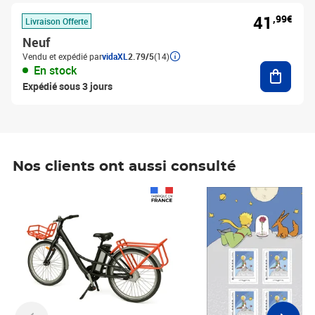
41
,99€
Livraison Offerte
Neuf
Vendu et expédié par
vidaXL
2.79/5
(14)
Ajouter
En stock
Expédié sous 3 jours
Nos clients ont aussi consulté
Prix 1 490,00€
Prix 7,50€