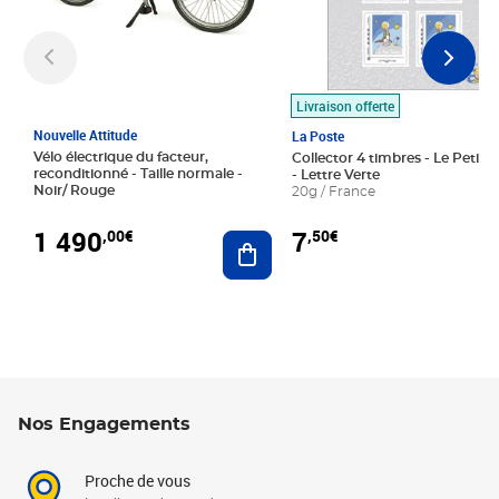
Livraison offerte
Nouvelle Attitude
La Poste
Vélo électrique du facteur,
Collector 4 timbres - Le Petit P
reconditionné - Taille normale -
- Lettre Verte
Noir/ Rouge
20g / France
1 490
7
,00€
,50€
Ajouter au panier
Nos Engagements
Proche de vous