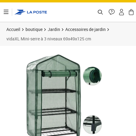
ontenu de la page
Accueil
boutique
Jardin
Accessoires de jardin
vidaXL Mini-serre à 3 niveaux 69x49x125 cm
Prix 41,79€
Prix 4