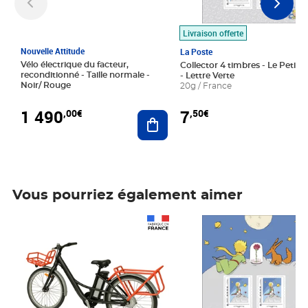
Livraison offerte
Nouvelle Attitude
La Poste
Vélo électrique du facteur,
Collector 4 timbres - Le Petit P
reconditionné - Taille normale -
- Lettre Verte
Noir/ Rouge
20g / France
1 490
7
,00€
,50€
Ajouter au panier
Vous pourriez également aimer
Prix 1 490,00€
Prix 7,50€