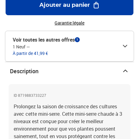
termine. Avertissement :La serre n’est pas un bâtiment de
Ajouter au panier
construction ni une véranda destinée aux loisirs. Il s’agit d’une
installation agricole autonome et temporaire, réservée au
jardinage de loisir.Couleur : vertMatériau : acier tubulaire enduit
Garantie légale
de poudre + 100 % polyéthylèneFilm transparent résistant aux
déchirures Dimensions : 69 x 49 x 125 cm (l x P x H)Nombre
Voir toutes les autres offres
1
d'étagères : 3Comprend une porte à enroulement avec fermeture
1 Neuf
—
éclair
À partir de 41,99 €
Description
ID 8719883733227
Prolongez la saison de croissance des cultures
avec cette mini-serre. Cette mini-serre chaude à 3
niveaux est conçue pour créer le meilleur
environnement pour que vos plantes poussent
sainement, tout en vous protégeant contre les