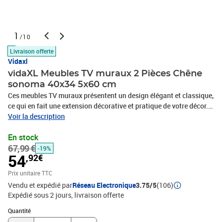
1
/10
Livraison offerte
Vidaxl
vidaXL Meubles TV muraux 2 Pièces Chêne
sonoma 40x34 5x60 cm
Ces meubles TV muraux présentent un design élégant et classique,
ce qui en fait une extension décorative et pratique de votre décor.
Matériau pratique : le bois d'ingénierie est d'une qualité
Voir la description
exceptionnelle avec une surface lisse et présente également
En stock
résistance, stabilité et résistance à l'humidité.Grand espace de
67,99 €
rangement : le meuble TV a deux compartiments, offrant un grand
-19%
54
,92€
espace de rangement pour vous permettre d'organiser des articles
comme un lecteur multimédia, des magazines et d'autres
Prix unitaire TTC
choses.Fonction de montage au mur : le meuble TV ne prend pas
Vendu et expédié par
Réseau Electronique
3.75/5
(106)
de place au sol. Vous pouvez l'accrocher au mur
Expédié sous 2 jours
livraison offerte
facilement.Armoire multifonctionnelle : le dessus robuste de
Quantité : 1
l'armoire multimédia est idéal pour exposer des objets décoratifs,
Quantité
des cadres photo ou des plantes en pot. Elle peut également être