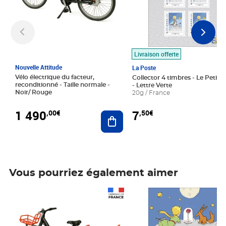
Livraison offerte
Nouvelle Attitude
La Poste
Vélo électrique du facteur,
Collector 4 timbres - Le Petit P
reconditionné - Taille normale -
- Lettre Verte
Noir/ Rouge
20g / France
1 490
7
,00€
,50€
Ajouter au panier
Vous pourriez également aimer
Prix 1 490,00€
Prix 7,50€