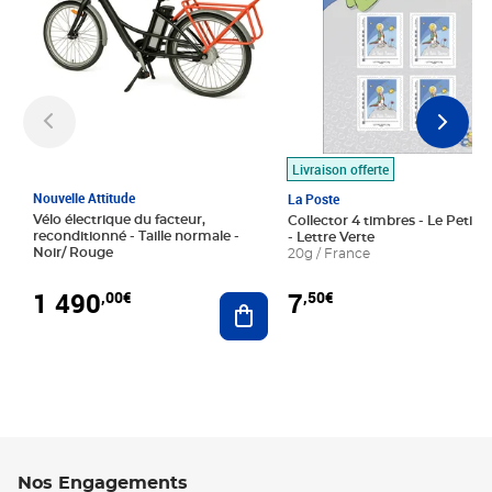
Livraison offerte
Nouvelle Attitude
La Poste
Vélo électrique du facteur,
Collector 4 timbres - Le Petit P
reconditionné - Taille normale -
- Lettre Verte
Noir/ Rouge
20g / France
1 490
7
,00€
,50€
Ajouter au panier
Nos Engagements