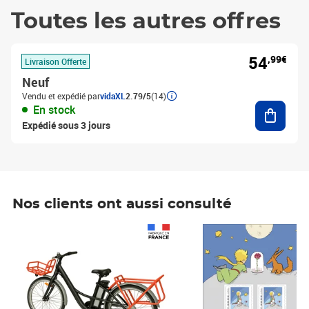
Toutes les autres offres
54
,99€
Livraison Offerte
Neuf
Vendu et expédié par
vidaXL
2.79/5
(14)
Ajouter
En stock
Expédié sous 3 jours
Nos clients ont aussi consulté
Prix 1 490,00€
Prix 7,50€