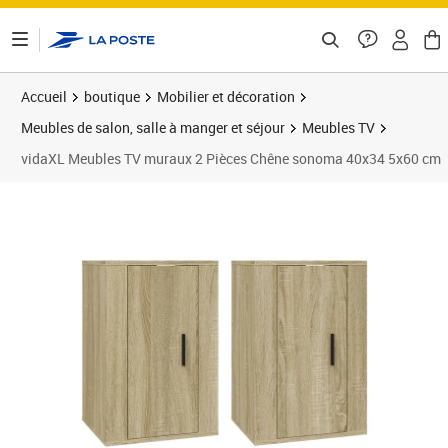
ontenu de la page
Accueil
boutique
Mobilier et décoration
Meubles de salon, salle à manger et séjour
Meubles TV
vidaXL Meubles TV muraux 2 Pièces Chêne sonoma 40x34 5x60 cm
Prix barré 67,99 €
Prix 54,92€
Prix 5