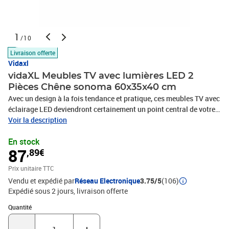
1
/10
Livraison offerte
Vidaxl
vidaXL Meubles TV avec lumières LED 2
Pièces Chêne sonoma 60x35x40 cm
Avec un design à la fois tendance et pratique, ces meubles TV avec
éclairage LED deviendront certainement un point central de votre
pièce. La construction robuste de chaque armoire HiFi la rend très
Voir la description
durable. Il vous reste amplement d’espace pour garder votre
En stock
lecteur DVD, votre console de jeu, votre appareil de streaming et
87
,89€
vos supports multimédia bien organisés. Ces meubles TV
disposent de lumières LED RVB, qui ont différents menus pour
Prix unitaire TTC
changer la couleur des lumières et de laisser la couleur s’ajuster
Vendu et expédié par
Réseau Electronique
3.75/5
(106)
automatiquement différemment. Les lumières LED soulignent
Expédié sous 2 jours
livraison offerte
l'aspect moderne et contribuent à l'impression de tendance. De
plus, ces meubles TV sont faciles à nettoyer avec un chiffon
Quantité : 1
Quantité
humide. Remarque : ce produit est doté d'un connecteur USB, mais
la source d'alimentation certifiée de USB 5V n'est pas