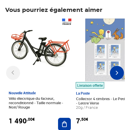
Vous pourriez également aimer
Prix 1 490,00€
Prix 7,50€
Livraison offerte
Nouvelle Attitude
La Poste
Vélo électrique du facteur,
Collector 4 timbres - Le Petit P
reconditionné - Taille normale -
- Lettre Verte
Noir/ Rouge
20g / France
1 490
7
,00€
,50€
Ajouter au panier