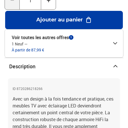
incluse.Couleur : chêne sonomaMatériau : bois
d'ingénierieDimensions (chacune) : 60 x 35 x 40 cm (L x l x H)Avec
lumière LED RVBL'assemblage est requisLa livraison contient :2 x
Ajouter au panier
meuble TV
Voir toutes les autres offres
1
1 Neuf
—
À partir de 87,99 €
Description
ID 8720286218266
Avec un design à la fois tendance et pratique, ces
meubles TV avec éclairage LED deviendront
certainement un point central de votre pièce. La
construction robuste de chaque armoire HiFi la
rend très durable. Il vous reste amplement