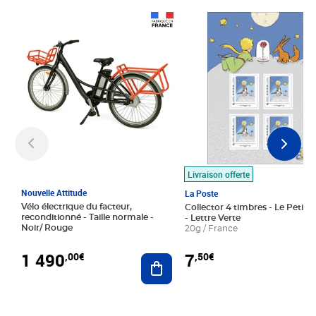
Prix 1 490,00€
Prix 7,50€
Livraison offerte
Nouvelle Attitude
La Poste
Vélo électrique du facteur,
Collector 4 timbres - Le Petit P
reconditionné - Taille normale -
- Lettre Verte
Noir/ Rouge
20g / France
1 490
7
,00€
,50€
Ajouter au panier