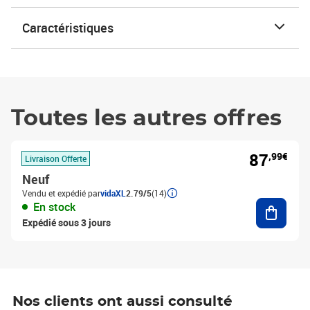
Caractéristiques
Toutes les autres offres
87
,99€
Livraison Offerte
Neuf
Vendu et expédié par
vidaXL
2.79/5
(14)
Ajouter
En stock
Expédié sous 3 jours
Nos clients ont aussi consulté