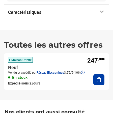
Caractéristiques
Toutes les autres offres
247
,00€
Livraison Offerte
Neuf
Vendu et expédié par
Réseau Electronique
3.75/5
(106)
Ajouter
En stock
Expédié sous 2 jours
Nos clients ont aussi consulté