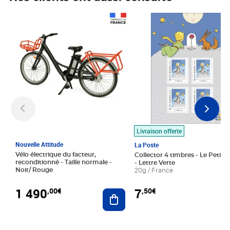
Prix 1 490,00€
Prix 7,50€
Livraison offerte
Nouvelle Attitude
La Poste
Vélo électrique du facteur,
Collector 4 timbres - Le Petit P
reconditionné - Taille normale -
- Lettre Verte
Noir/ Rouge
20g / France
1 490
7
,00€
,50€
Ajouter au panier