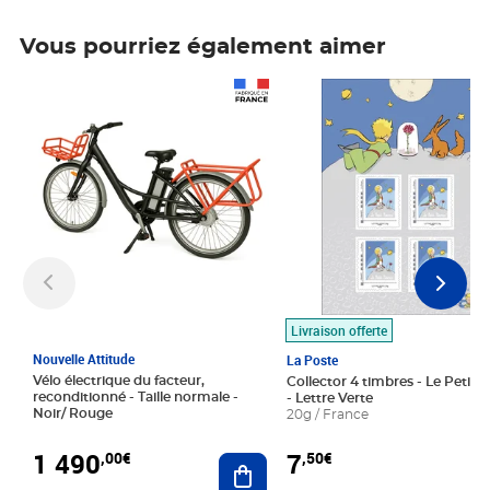
Vous pourriez également aimer
Prix 1 490,00€
Prix 7,50€
Livraison offerte
Nouvelle Attitude
La Poste
Vélo électrique du facteur,
Collector 4 timbres - Le Petit P
reconditionné - Taille normale -
- Lettre Verte
Noir/ Rouge
20g / France
1 490
7
,00€
,50€
Ajouter au panier