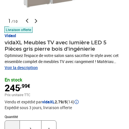
1
/10
Livraison offerte
Vidaxl
vidaXL Meubles TV avec lumière LED 5
Pièces gris pierre bois d'ingénierie
Optimisez l'espace de votre salon sans sacrifier le style avec cet
ensemble complet de meubles TV avec rangement ! Matériau
stable et durable : le bois d'ingénierie est un matériau durable et
Voir la description
stable dont la surface lisse résiste à l'humidité, à la déformation et
En stock
au fendillement, ce qui en fait un choix fiable pour une grande
245
,99€
variété de projets.Grand espace de rangement : l'ensemble
comprend un meuble mural, un meuble sur pied, deux tableaux bas
Prix unitaire TTC
et une étagère murale. Il offre un espace de rangement polyvalent
Vendu et expédié par
vidaXL
2.79/5
(14)
pour les appareils multimédias, les livres et les petits objets, tout
Expédié sous 3 jours
livraison offerte
en offrant un espace de présentation décoratif.Esthétique
moderne : dotée d'un design épuré et contemporain avec des
Quantité : 1
Quantité
finitions lisses et des accents raffinés, cette collection met en
valeur n'importe quel espace, en s'intégrant parfaitement à un