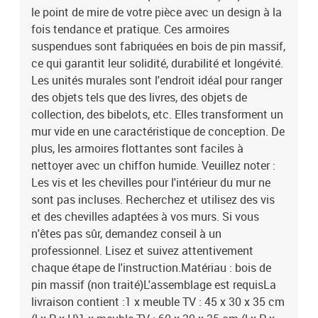
le point de mire de votre pièce avec un design à la
: 45 x 30 x 35 cm (l x P x H)1 x meuble TV : 60 x 30 x 35 cm (l x P x
H)2 x meuble TV : 80 x 30 x 35 cm (l x P x H)
fois tendance et pratique. Ces armoires
suspendues sont fabriquées en bois de pin massif,
ce qui garantit leur solidité, durabilité et longévité.
Les unités murales sont l'endroit idéal pour ranger
des objets tels que des livres, des objets de
collection, des bibelots, etc. Elles transforment un
mur vide en une caractéristique de conception. De
plus, les armoires flottantes sont faciles à
nettoyer avec un chiffon humide. Veuillez noter :
Les vis et les chevilles pour l'intérieur du mur ne
sont pas incluses. Recherchez et utilisez des vis
et des chevilles adaptées à vos murs. Si vous
n'êtes pas sûr, demandez conseil à un
professionnel. Lisez et suivez attentivement
chaque étape de l'instruction.Matériau : bois de
pin massif (non traité)L'assemblage est requisLa
livraison contient :1 x meuble TV : 45 x 30 x 35 cm