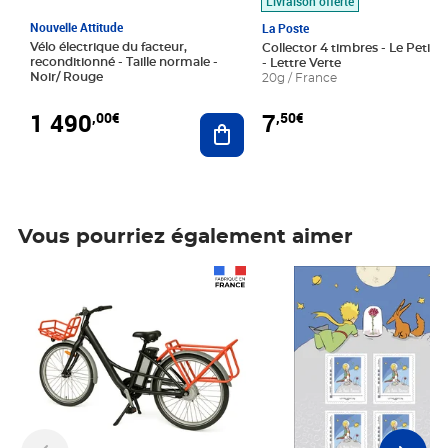
Livraison offerte
Nouvelle Attitude
La Poste
Vélo électrique du facteur,
Collector 4 timbres - Le Petit P
reconditionné - Taille normale -
- Lettre Verte
Noir/ Rouge
20g / France
1 490
7
,00€
,50€
Ajouter au panier
Vous pourriez également aimer
Prix 1 490,00€
Prix 7,50€