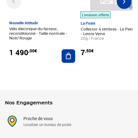
Livraison offerte
Nouvelle Attitude
La Poste
Vélo électrique du facteur,
Collector 4 timbres - Le Petit P
reconditionné - Taille normale -
- Lettre Verte
Noir/ Rouge
20g / France
1 490
7
,00€
,50€
Ajouter au panier
Nos Engagements
Proche de vous
Localiser un bureau de poste