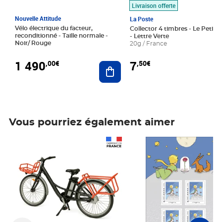
Livraison offerte
Nouvelle Attitude
La Poste
Vélo électrique du facteur,
Collector 4 timbres - Le Petit P
reconditionné - Taille normale -
- Lettre Verte
Noir/ Rouge
20g / France
1 490
7
,00€
,50€
Ajouter au panier
Vous pourriez également aimer
Prix 1 490,00€
Prix 7,50€