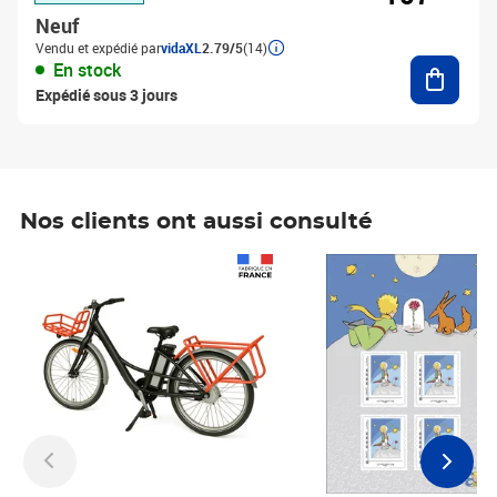
Neuf
Vendu et expédié par
vidaXL
2.79/5
(14)
Ajouter
En stock
Expédié sous 3 jours
Nos clients ont aussi consulté
Prix 1 490,00€
Prix 7,50€