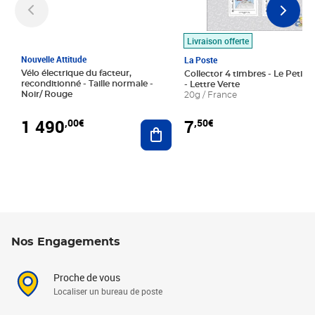
Livraison offerte
Nouvelle Attitude
La Poste
Vélo électrique du facteur,
Collector 4 timbres - Le Petit P
reconditionné - Taille normale -
- Lettre Verte
Noir/ Rouge
20g / France
1 490
7
,00€
,50€
Ajouter au panier
Nos Engagements
Proche de vous
Localiser un bureau de poste