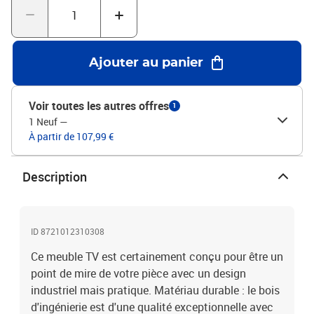
Attention :Pour éviter qu'il ne bascule, ce produit doit être utilisé
avec le dispositif de fixation murale fourni.Couleur : gris
anthraciteMatériau : bois d'ingénierie, plastiqueDimensions : 106
x 40 x 46,5 cm (l x P x H)Dimensions extérieures du tiroir : 50,5 x
Ajouter au panier
15,5 cm (l x H)Dimensions du compartiment : 50 x 39 x 16 cm (l x P
x H)Avec 2 tiroirs et 2 compartiments ouvertsAvec 2 poignées en
plastiqueGamme : VIKENAssemblage requis : ouiLegal
Voir toutes les autres offres
1
Documents:Vous trouverez ici plus de détails sur la façon
1 Neuf
—
d'empêcher vos meubles de basculer
À partir de 107,99 €
Description
ID 8721012310308
Ce meuble TV est certainement conçu pour être un
point de mire de votre pièce avec un design
industriel mais pratique. Matériau durable : le bois
d'ingénierie est d'une qualité exceptionnelle avec