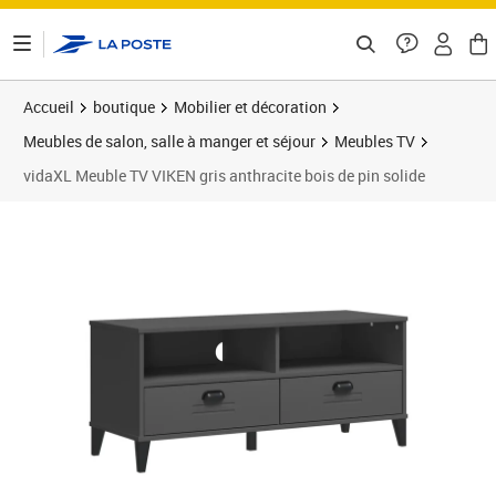
ontenu de la page
Accueil
boutique
Mobilier et décoration
Meubles de salon, salle à manger et séjour
Meubles TV
vidaXL Meuble TV VIKEN gris anthracite bois de pin solide
Prix barré 148,99 €
Prix 107,89€
Prix 1