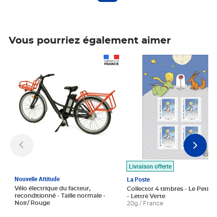
Vous pourriez également aimer
Prix 1 490,00€
Prix 7,50€
Livraison offerte
Nouvelle Attitude
La Poste
Vélo électrique du facteur,
Collector 4 timbres - Le Petit P
reconditionné - Taille normale -
- Lettre Verte
Noir/ Rouge
20g / France