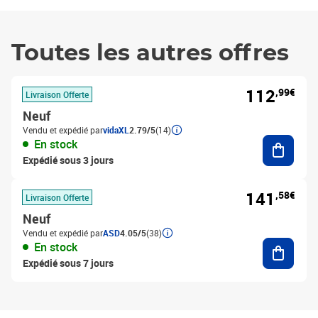
Toutes les autres offres
112
,99€
Livraison Offerte
Neuf
Vendu et expédié par
vidaXL
2.79/5
(14)
Ajouter
En stock
Expédié sous 3 jours
141
,58€
Livraison Offerte
Neuf
Vendu et expédié par
ASD
4.05/5
(38)
Ajouter
En stock
Expédié sous 7 jours