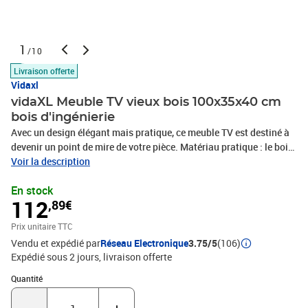
1
/10
Livraison offerte
Vidaxl
vidaXL Meuble TV vieux bois 100x35x40 cm
bois d'ingénierie
Avec un design élégant mais pratique, ce meuble TV est destiné à
devenir un point de mire de votre pièce. Matériau pratique : le bois
d'ingénierie est d'une qualité exceptionnelle avec une surface lisse
Voir la description
et présente également résistance, stabilité et résistance à
En stock
l'humidité. Fabriqué en bois d'ingénierie, le meuble TV est facile à
112
,89€
nettoyer.Grande espace de rangement : l'armoire multimédia
comporte des compartiments derrière les portes. L'espace de
Prix unitaire TTC
rangement facilite l'organisation des articles.Aspect élégant : les
Vendu et expédié par
Réseau Electronique
3.75/5
(106)
lignes épurées et le design élégant rendent l'unité TV parfaite pour
Expédié sous 2 jours
livraison offerte
s'intégrer dans votre intérieur. Bon à savoir :Le meuble TV se
compose de deux petits meubles. Tu peux les combiner ou les
Quantité : 1
Quantité
utiliser séparément.Couleur : vieux boisMatériau : bois
d'ingénierieDimensions totales : 100 x 35 x 40 cm (l x P x