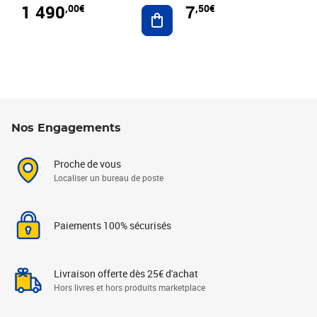
1 490
7
,00€
,50€
Ajouter au panier
Nos Engagements
Proche de vous
Localiser un bureau de poste
Paiements 100% sécurisés
Livraison offerte dès 25€ d'achat
Hors livres et hors produits marketplace