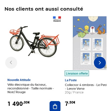
Nos clients ont aussi consulté
Prix 1 490,00€
Prix 7,50€
Livraison offerte
Nouvelle Attitude
La Poste
Vélo électrique du facteur,
Collector 4 timbres - Le Petit P
reconditionné - Taille normale -
- Lettre Verte
Noir/ Rouge
20g / France
1 490
7
,00€
,50€
Ajouter au panier