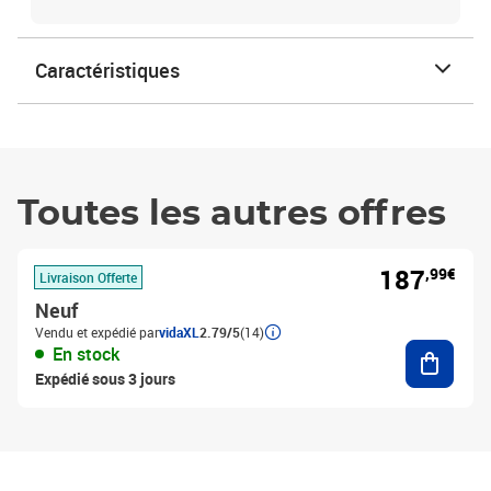
Caractéristiques
Toutes les autres offres
187
,99€
Livraison Offerte
Neuf
Vendu et expédié par
vidaXL
2.79/5
(14)
Ajouter
En stock
Expédié sous 3 jours