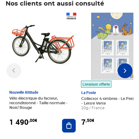
Nos clients ont aussi consulté
Prix 1 490,00€
Prix 7,50€
Livraison offerte
Nouvelle Attitude
La Poste
Vélo électrique du facteur,
Collector 4 timbres - Le Petit P
reconditionné - Taille normale -
- Lettre Verte
Noir/ Rouge
20g / France
1 490
7
,00€
,50€
Ajouter au panier