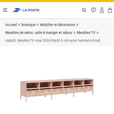
ontenu de la page
Accueil
boutique
Mobilier et décoration
Meubles de salon, salle à manger et séjour
Meubles TV
vidaXL Meuble TV rose 202x39x43 5 cm acier laminé à froid
Prix 160,63€
Prix 1