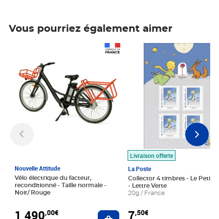
Vous pourriez également aimer
Prix 1 490,00€
Prix 7,50€
Livraison offerte
Nouvelle Attitude
La Poste
Vélo électrique du facteur,
Collector 4 timbres - Le Petit P
reconditionné - Taille normale -
- Lettre Verte
Noir/ Rouge
20g / France
1 490
7
,00€
,50€
Ajouter au panier