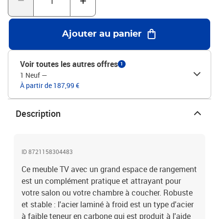
entretenir : le meuble TV est facile à nettoyer à l'aide d'un chiffon
humide et nécessite peu d'entretien.Couleur : roseMatériau : acier
laminé à froidDimensions : 202 x 39 x 43,5 cm (L x l x H)Avec 6
Ajouter au panier
tiroirs et 6 compartimentsAssemblage requis : oui
Voir toutes les autres offres
1
1 Neuf
—
À partir de 187,99 €
Description
ID 8721158304483
Ce meuble TV avec un grand espace de rangement
est un complément pratique et attrayant pour
votre salon ou votre chambre à coucher. Robuste
et stable : l'acier laminé à froid est un type d'acier
à faible teneur en carbone qui est produit à l'aide