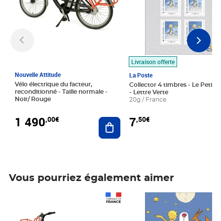
Livraison offerte
Nouvelle Attitude
La Poste
Vélo électrique du facteur,
Collector 4 timbres - Le Petit P
reconditionné - Taille normale -
- Lettre Verte
Noir/ Rouge
20g / France
1 490
7
,00€
,50€
Ajouter au panier
Vous pourriez également aimer
Prix 1 490,00€
Prix 7,50€