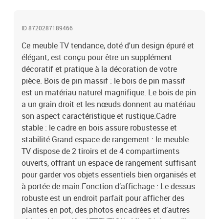
:Chaque produit est livré avec un manuel de montage dans la boîte
pour un montage facile.Couleur : noirMatériau : bois de pin
ID 8720287189466
massifDimensions : 103 x 36,5 x 52 cm (l x P x H)
Ce meuble TV tendance, doté d'un design épuré et
élégant, est conçu pour être un supplément
décoratif et pratique à la décoration de votre
pièce. Bois de pin massif : le bois de pin massif
est un matériau naturel magnifique. Le bois de pin
a un grain droit et les nœuds donnent au matériau
son aspect caractéristique et rustique.Cadre
stable : le cadre en bois assure robustesse et
stabilité.Grand espace de rangement : le meuble
TV dispose de 2 tiroirs et de 4 compartiments
ouverts, offrant un espace de rangement suffisant
pour garder vos objets essentiels bien organisés et
à portée de main.Fonction d’affichage : Le dessus
robuste est un endroit parfait pour afficher des
plantes en pot, des photos encadrées et d’autres