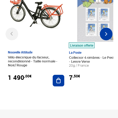
Livraison offerte
Nouvelle Attitude
La Poste
Vélo électrique du facteur,
Collector 4 timbres - Le Petit P
reconditionné - Taille normale -
- Lettre Verte
Noir/ Rouge
20g / France
1 490
7
,00€
,50€
Ajouter au panier