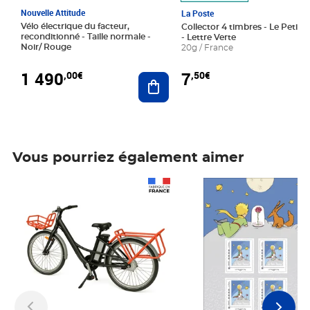
Nouvelle Attitude
La Poste
Vélo électrique du facteur,
Collector 4 timbres - Le Petit P
reconditionné - Taille normale -
- Lettre Verte
Noir/ Rouge
20g / France
1 490
7
,00€
,50€
Ajouter au panier
Vous pourriez également aimer
Prix 1 490,00€
Prix 7,50€