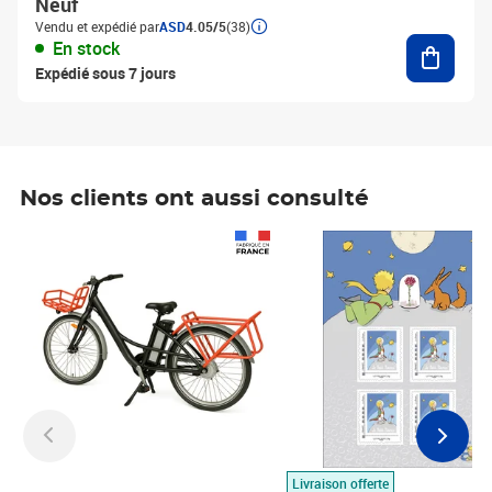
Neuf
Vendu et expédié par
ASD
4.05/5
(38)
Ajouter
En stock
Expédié sous 7 jours
Nos clients ont aussi consulté
Prix 1 490,00€
Prix 7,50€
Livraison offerte