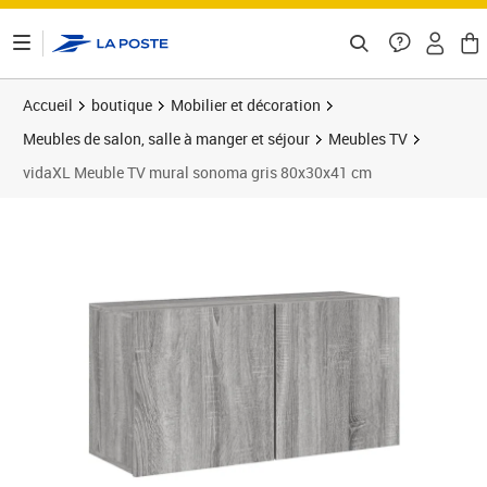
ontenu de la page
Accueil
boutique
Mobilier et décoration
Meubles de salon, salle à manger et séjour
Meubles TV
vidaXL Meuble TV mural sonoma gris 80x30x41 cm
Prix 62,36€
Prix 6
Prix 6