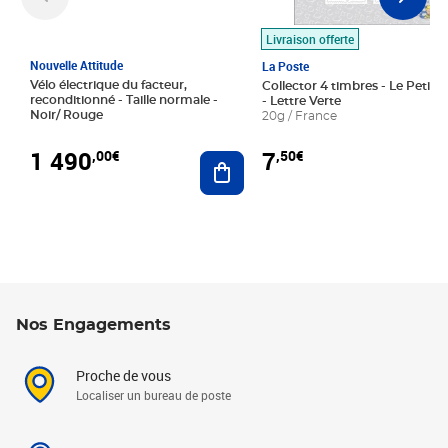
Livraison offerte
Nouvelle Attitude
La Poste
Vélo électrique du facteur,
Collector 4 timbres - Le Petit P
reconditionné - Taille normale -
- Lettre Verte
Noir/ Rouge
20g / France
1 490
7
,00€
,50€
Ajouter au panier
Nos Engagements
Proche de vous
Localiser un bureau de poste