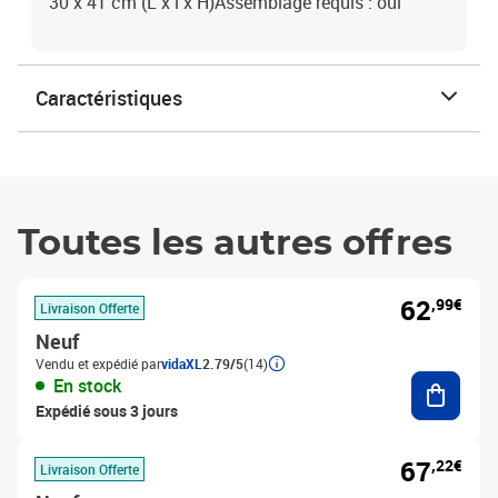
30 x 41 cm (L x l x H)Assemblage requis : oui
Caractéristiques
Toutes les autres offres
62
,99€
Livraison Offerte
Neuf
Vendu et expédié par
vidaXL
2.79/5
(14)
Ajouter
En stock
Expédié sous 3 jours
67
,22€
Livraison Offerte