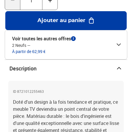
d'utiliser des vis et des chevilles adaptées spécifiquement à vos
murs. Si vous n'êtes pas sûr, vous pouvez consulter un
professionnel. Veuillez lire et suivre chaque étape des
Ajouter au panier
instructions.Couleur : sonoma grisMatériau : bois
d'ingénierieDimensions : 80 x 30 x 41 cm (L x l x H)Assemblage
requis : oui
Voir toutes les autres offres
2
2 Neufs
—
À partir de 62,99 €
Description
ID 8721012255463
Doté d'un design à la fois tendance et pratique, ce
meuble TV deviendra un point central de votre
pièce. Matériau durable : le bois d'ingénierie est
d'une qualité exceptionnelle avec une surface lisse
et présente également résistance, stabilité et