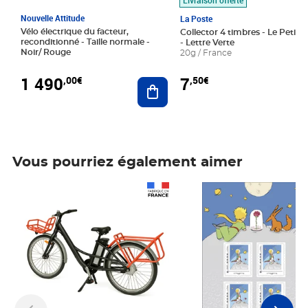
Nouvelle Attitude
La Poste
Vélo électrique du facteur,
Collector 4 timbres - Le Petit P
reconditionné - Taille normale -
- Lettre Verte
Noir/ Rouge
20g / France
1 490
7
,00€
,50€
Ajouter au panier
Vous pourriez également aimer
Prix 1 490,00€
Prix 7,50€