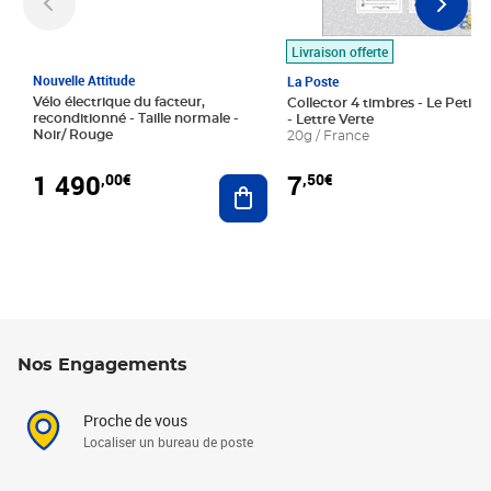
Livraison offerte
Nouvelle Attitude
La Poste
Vélo électrique du facteur,
Collector 4 timbres - Le Petit P
reconditionné - Taille normale -
- Lettre Verte
Noir/ Rouge
20g / France
1 490
7
,00€
,50€
Ajouter au panier
Nos Engagements
Proche de vous
Localiser un bureau de poste