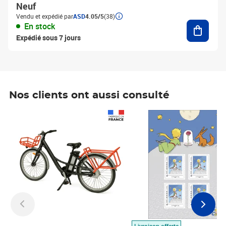
Neuf
Vendu et expédié par
ASD
4.05/5
(38)
Ajouter
En stock
Expédié sous 7 jours
Nos clients ont aussi consulté
Prix 1 490,00€
Prix 7,50€
Livraison offerte