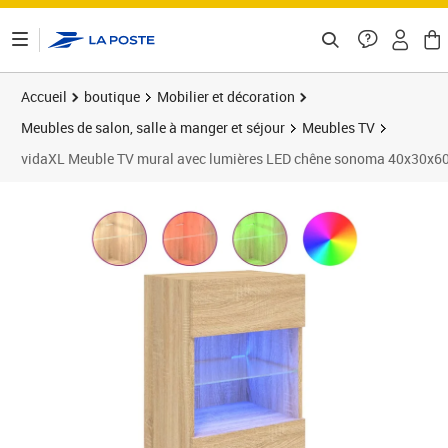
ontenu de la page
Accueil
boutique
Mobilier et décoration
Meubles de salon, salle à manger et séjour
Meubles TV
vidaXL Meuble TV mural avec lumières LED chêne sonoma 40x30x6
Prix 50,89€
Prix 5
Prix 6