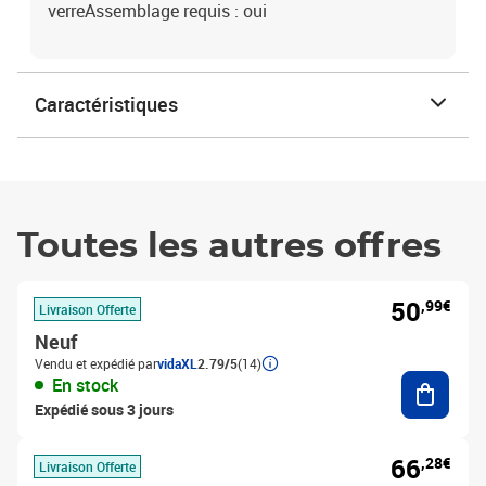
verreAssemblage requis : oui
Caractéristiques
Toutes les autres offres
50
,99€
Livraison Offerte
Neuf
Vendu et expédié par
vidaXL
2.79/5
(14)
Ajouter
En stock
Expédié sous 3 jours
66
,28€
Livraison Offerte