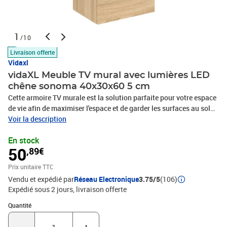
1
/10
Livraison offerte
Vidaxl
vidaXL Meuble TV mural avec lumières LED
chêne sonoma 40x30x60 5 cm
Cette armoire TV murale est la solution parfaite pour votre espace
de vie afin de maximiser l'espace et de garder les surfaces au sol
sans encombrement. Matériau durable : le bois d'ingénierie est
Voir la description
d'une qualité exceptionnelle avec une surface lisse et présente
En stock
également résistance, stabilité et résistance à l'humidité.Lumières
50
,89€
LED RVB : l'armoire multimédia murale est équipée de lumières
LED RVB vibrantes. Avec divers menus personnalisables, vous
Prix unitaire TTC
pouvez changer sans effort la couleur des lumières et même les
Vendu et expédié par
Réseau Electronique
3.75/5
(106)
régler automatiquement. Ces lumières LED renforcent non
Expédié sous 2 jours
livraison offerte
seulement l'aspect contemporain du meuble TV flottant, mais
aussi son attrait pour la mode.Grand espace de rangement : le
Quantité : 1
Quantité
meuble TV mural dispose d'une étagère en verre et de 2
compartiments derrière les portes qui offrent suffisamment