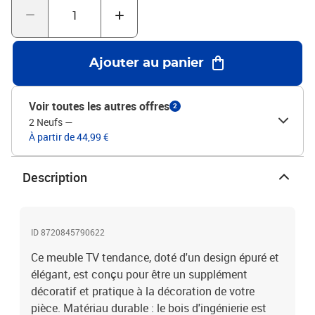
chaque produit est livré avec des instructions.Couleur : Gris
bétonMatériau : bois d'ingénierieDimensions : 73 x 35,5 x 47,5 cm
(L x l x H)
Ajouter au panier
Voir toutes les autres offres
2
2 Neufs
—
À partir de 44,99 €
Description
ID 8720845790622
Ce meuble TV tendance, doté d'un design épuré et
élégant, est conçu pour être un supplément
décoratif et pratique à la décoration de votre
pièce. Matériau durable : le bois d'ingénierie est