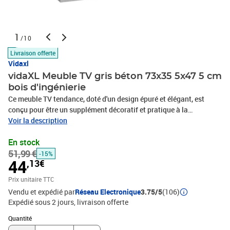
1
/10
Livraison offerte
Vidaxl
vidaXL Meuble TV gris béton 73x35 5x47 5 cm
bois d'ingénierie
Ce meuble TV tendance, doté d'un design épuré et élégant, est
conçu pour être un supplément décoratif et pratique à la
décoration de votre pièce. Matériau durable : le bois d'ingénierie
Voir la description
est d'une qualité exceptionnelle avec une surface lisse et présente
En stock
également résistance, stabilité et résistance à l'humidité.Grand
51,99 €
espace de rangement : le meuble TV dispose de 2 tiroirs et de 2
-15%
44
,13€
compartiments ouverts, offrant un espace de rangement suffisant
pour garder vos objets essentiels bien organisés et à portée de
Prix unitaire TTC
main.Fonction d’affichage : le dessus robuste de ce meuble TV est
Vendu et expédié par
Réseau Electronique
3.75/5
(106)
un endroit parfait pour afficher des plantes en pot, des photos
Expédié sous 2 jours
livraison offerte
encadrées et d’autres objets décoratifs.Installation flexible : les
Quantité : 1
tiroirs peuvent être installés de manière flexible à gauche ou à
Quantité
droite. Bon à savoir :Pour faciliter au maximum le montage,