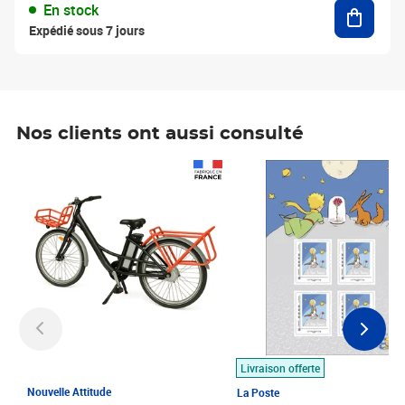
Ajouter
En stock
Expédié sous 7 jours
Nos clients ont aussi consulté
Prix 1 490,00€
Prix 7,50€
Livraison offerte
Nouvelle Attitude
La Poste