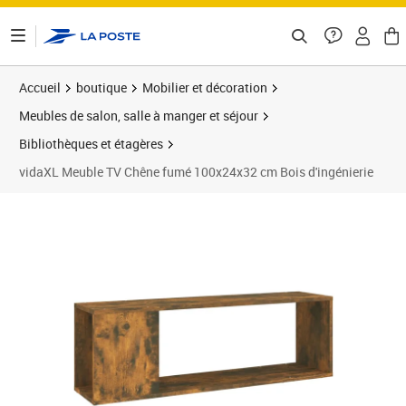
ontenu de la page
Accueil
boutique
Mobilier et décoration
Meubles de salon, salle à manger et séjour
Bibliothèques et étagères
vidaXL Meuble TV Chêne fumé 100x24x32 cm Bois d'ingénierie
Prix barré 34,99 €
Prix 30,89€
Prix 3
Prix 3