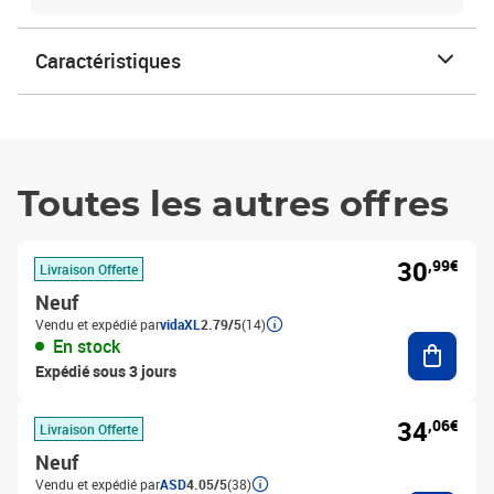
Caractéristiques
Toutes les autres offres
30
,99€
Livraison Offerte
Neuf
Vendu et expédié par
vidaXL
2.79/5
(14)
Ajouter
En stock
Expédié sous 3 jours
34
,06€
Livraison Offerte
Neuf
Vendu et expédié par
ASD
4.05/5
(38)