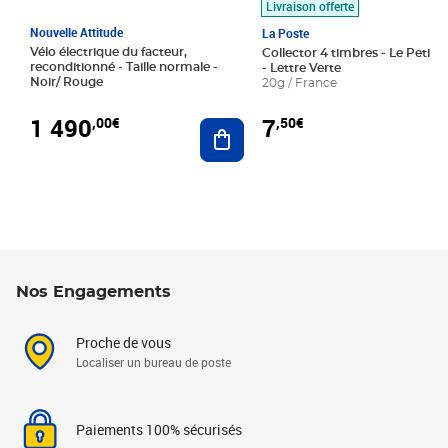
Livraison offerte
Nouvelle Attitude
La Poste
Vélo électrique du facteur,
Collector 4 timbres - Le Petit P
reconditionné - Taille normale -
- Lettre Verte
Noir/ Rouge
20g / France
1 490
7
,00€
,50€
Ajouter au panier
Nos Engagements
Proche de vous
Localiser un bureau de poste
Paiements 100% sécurisés