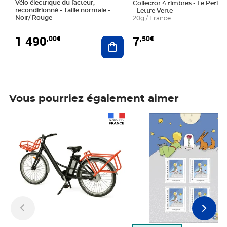
Vélo électrique du facteur,
Collector 4 timbres - Le Petit P
reconditionné - Taille normale -
- Lettre Verte
Noir/ Rouge
20g / France
1 490
7
,00€
,50€
Ajouter au panier
Vous pourriez également aimer
Prix 1 490,00€
Prix 7,50€