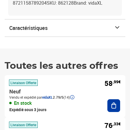
8721158789204SKU: 862128Brand: vidaXL
Caractéristiques
Toutes les autres offres
58
,99€
Livraison Offerte
Neuf
Vendu et expédié par
vidaXL
2.79/5
(14)
Ajouter
En stock
Expédié sous 3 jours
76
,33€
Livraison Offerte