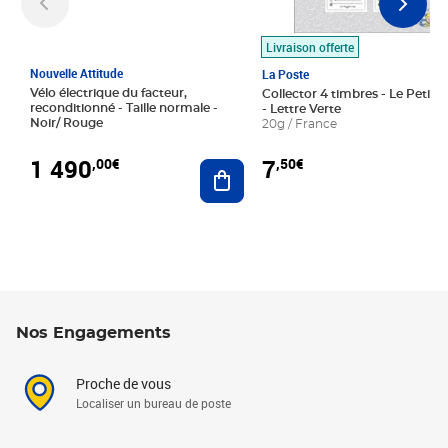
Livraison offerte
Nouvelle Attitude
La Poste
Vélo électrique du facteur,
Collector 4 timbres - Le Petit P
reconditionné - Taille normale -
- Lettre Verte
Noir/ Rouge
20g / France
1 490
7
,00€
,50€
Ajouter au panier
Nos Engagements
Proche de vous
Localiser un bureau de poste