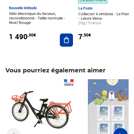
Nouvelle Attitude
La Poste
Vélo électrique du facteur,
Collector 4 timbres - Le Petit P
reconditionné - Taille normale -
- Lettre Verte
Noir/ Rouge
20g / France
1 490
7
,00€
,50€
Ajouter au panier
Vous pourriez également aimer
Prix 1 490,00€
Prix 7,50€