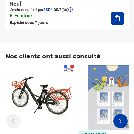
Neuf
Vendu et expédié par
ASD
4.05/5
(38)
Ajouter
En stock
Expédié sous 7 jours
Nos clients ont aussi consulté
Prix 1 490,00€
Prix 7,50€
Livraison offerte