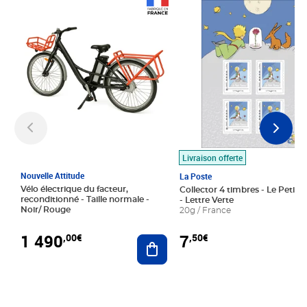
Prix 1 490,00€
Prix 7,50€
Livraison offerte
Nouvelle Attitude
La Poste
Vélo électrique du facteur,
Collector 4 timbres - Le Petit P
reconditionné - Taille normale -
- Lettre Verte
Noir/ Rouge
20g / France
1 490
7
,00€
,50€
Ajouter au panier