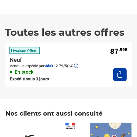
Toutes les autres offres
87
,99€
Livraison Offerte
Neuf
Vendu et expédié par
vidaXL
2.79/5
(14)
Ajouter
En stock
Expédié sous 3 jours
Nos clients ont aussi consulté
Prix 1 490,00€
Prix 7,50€