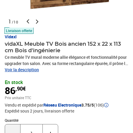
1
/10
Livraison offerte
Vidaxl
vidaXL Meuble TV Bois ancien 152 x 22 x 113
cm Bois d'ingénierie
Ce meuble TV mural moderne allie élégance et fonctionnalité pour
upgrader ton salon. Avec sa forme rectangulaire épurée, il prône la
simplicité avec son style minimaliste, parfait pour des
Voir la description
environnements modernes. Il améliore l'esthétique de ton coin
En stock
divertissement tout en économisant de l'espace au sol. Sa
86
,90€
polyvalence en fait un excellent choix pour ceux qui veulent
maximiser l'utilité de leur pièce. Avec ses lignes nettes et son
Prix unitaire TTC
allure discrète, il s'harmonise parfaitement avec ta déco.
Vendu et expédié par
Réseau Electronique
3.75/5
(106)
Construction en bois d'ingénierie Ce meuble en bois d'ingénierie
Expédié sous 2 jours
livraison offerte
combine durabilité et légèreté. Ce matériau garantit une bonne
stabilité tout en gardant un look stylé, ce qui facilite son
Quantité : 1
Quantité
intégration dans différents styles d'intérieur.Étagères en planches
polyvalentes Doté d'étagères pratiques, le meuble offre largement