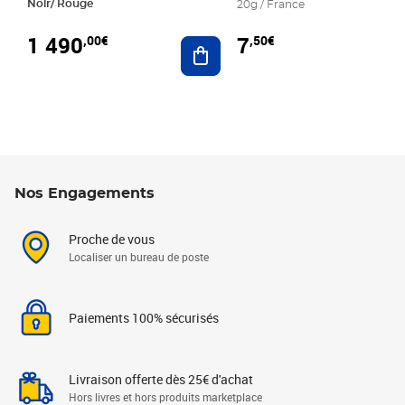
Noir/ Rouge
20g / France
1 490
7
,00€
,50€
Ajouter au panier
Nos Engagements
Proche de vous
Localiser un bureau de poste
Paiements 100% sécurisés
Livraison offerte dès 25€ d'achat
Hors livres et hors produits marketplace