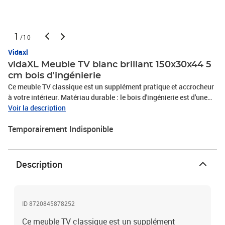
1
/10
Vidaxl
vidaXL Meuble TV blanc brillant 150x30x44 5
cm bois d'ingénierie
Ce meuble TV classique est un supplément pratique et accrocheur
à votre intérieur. Matériau durable : le bois d'ingénierie est d'une
qualité exceptionnelle avec une surface lisse et présente
Voir la description
également résistance, stabilité et résistance à l'humidité.Grand
Temporairement Indisponible
espace de rangement : le meuble TV offre un grand espace de
rangement pour garder les lecteurs de DVD, les consoles de jeux,
les appareils de streaming et les supports multimédias à portée de
main.Fonction d'affichage : vous pouvez également placer vos
Description
photos, décorations ou fleurs préférées sur le dessus du meuble
multimédia pour enrichir votre vie.Couleur : blanc brillantMatériau
: bois d'ingénierie, métalDimensions : 150 x 30 x 44,5 cm (L x l x
H)L'assemblage est requis
ID 8720845878252
Ce meuble TV classique est un supplément