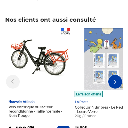
Nos clients ont aussi consulté
Prix 1 490,00€
Prix 7,50€
Livraison offerte
Nouvelle Attitude
La Poste
Vélo électrique du facteur,
Collector 4 timbres - Le Petit P
reconditionné - Taille normale -
- Lettre Verte
Noir/ Rouge
20g / France
,00€
,50€
Ajouter au panier