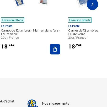
Livraison offerte
Livraison offerte
La Poste
La Poste
Carnet de 12 timbres - Maman dans l'art -
Carnet de 12 timbres - Le bl
Lettre verte
Lettre verte
20g / France
20g / France
18
18
,24€
,24€
r au panier
Ajouter au panier
5€ d'achat
Nos engagements
s