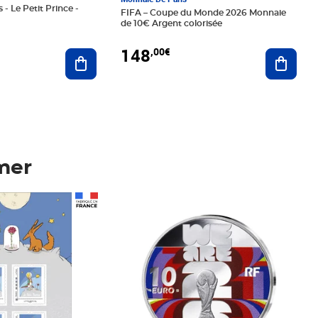
 - Le Petit Prince -
FIFA – Coupe du Monde 2026 Monnaie
de 10€ Argent colorisée
148
,00€
Ajouter au panier
Ajoute
mer
Prix 148,00€