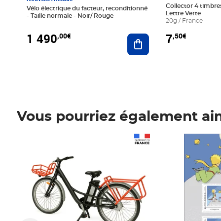
Collector 4 timbres
Vélo électrique du facteur, reconditionné
Lettre Verte
- Taille normale - Noir/ Rouge
20g / France
1 490
7
,00€
,50€
Ajouter au panier
Vous pourriez également ai
Prix 1 490,00€
Prix 7,50€