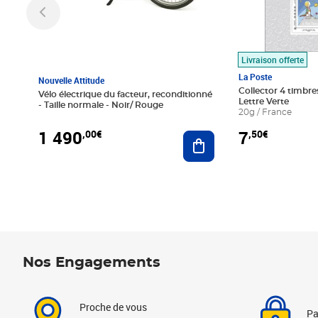
Livraison offerte
La Poste
Nouvelle Attitude
Collector 4 timbres
Vélo électrique du facteur, reconditionné
Lettre Verte
- Taille normale - Noir/ Rouge
20g / France
1 490
7
,00€
,50€
Ajouter au panier
Nos Engagements
Proche de vous
Pa