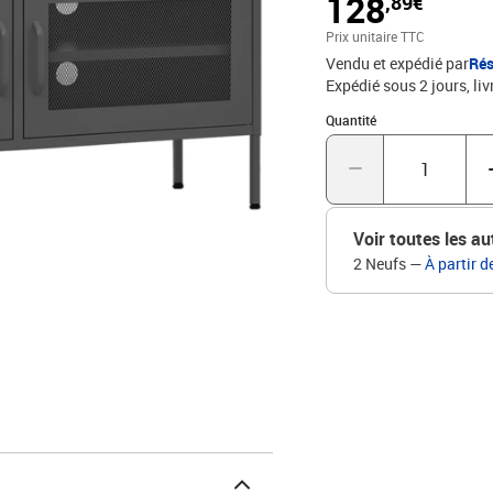
128
,89€
essentiels. De plus, il y
médias et des appareils 
Prix unitaire TTC
chiffon humide.Couleur :
Vendu et expédié par
Rés
P x H)2 portes en maille
Expédié sous 2 jours
liv
trous sur le panneau arr
totale : 100 kgL'assembl
Quantité : 1
Quantité
produit doit être utilisé
Documents:Vous trouvere
de basculer
Voir toutes les au
2 Neufs
—
À partir d