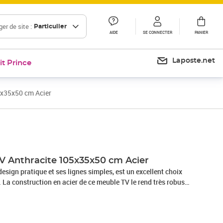
er de site :
Particulier
AIDE
SE CONNECTER
PANIER
Laposte.net
it Prince
5x35x50 cm Acier
Prix 128,99€
Prix 152,44€
V Anthracite 105x35x50 cm Acier
esign pratique et ses lignes simples, est un excellent choix
. La construction en acier de ce meuble TV le rend très robuste
veleurs au fond pour ajuster la hauteur selon vos besoins. Le
ortes en maille avec une étagère à l'intérieur, offrant un
nt pour les DVD, les magazines et d'autres articles