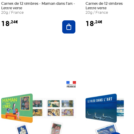
Carnet de 12 timbres - Maman dans l'art -
Carnet de 12 timbres - Le bl
Lettre verte
Lettre verte
20g / France
20g / France
18
18
,24€
,24€
r au panier
Ajouter au panier
Prix 18,24€
Prix 18,24€