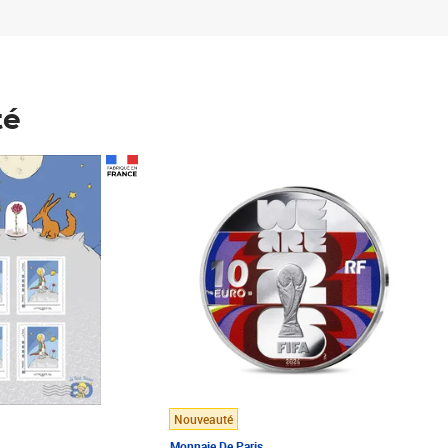
té
Prix 148,00€
Nouveauté
Monnaie De Paris