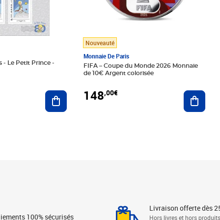
Nouveauté
Monnaie De Paris
 - Le Petit Prince -
FIFA – Coupe du Monde 2026 Monnaie
de 10€ Argent colorisée
148
,00€
Ajouter au panier
Ajoute
Livraison offerte dès 2
iements 100% sécurisés
Hors livres et hors produit