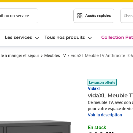
t ou un service ....
Chang
Accès rapides
Les services
Tous nos produits
Collection Pet
le à manger et séjour
Meubles TV
vidaXL Meuble TV Anthracite 10
Prix 128,89€
Livraison offerte
Vidaxl
vidaXL Meuble T
Ce meuble TV, avec son d
pour votre espace de vie
et durable. Il y a des ni
Voir la description
meuble TV dispose de 2 p
En stock
grand espace de rangeme