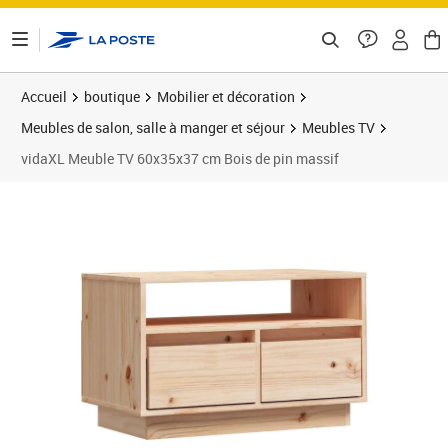
ontenu de la page
Accueil
boutique
Mobilier et décoration
Meubles de salon, salle à manger et séjour
Meubles TV
vidaXL Meuble TV 60x35x37 cm Bois de pin massif
Prix 59,21€
Prix 5
Prix 6