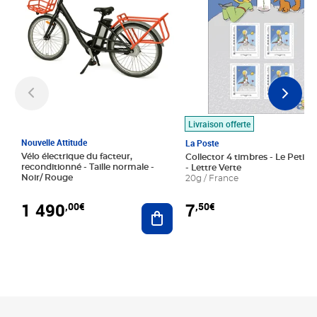
Livraison offerte
Nouvelle Attitude
La Poste
Vélo électrique du facteur,
Collector 4 timbres - Le Petit P
reconditionné - Taille normale -
- Lettre Verte
Noir/ Rouge
20g / France
1 490
7
,00€
,50€
Ajouter au panier