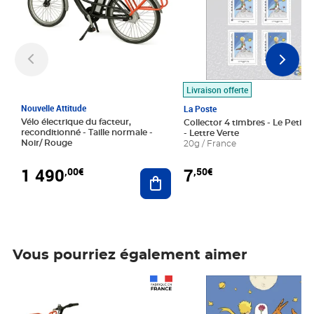
Livraison offerte
Nouvelle Attitude
La Poste
Vélo électrique du facteur,
Collector 4 timbres - Le Petit P
reconditionné - Taille normale -
- Lettre Verte
Noir/ Rouge
20g / France
1 490
7
,00€
,50€
Ajouter au panier
Vous pourriez également aimer
Prix 1 490,00€
Prix 7,50€