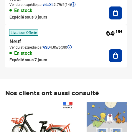
Vendu et expédié par
vidaXL
2.79/5
(14)
Ajouter
En stock
Expédié sous 3 jours
64
,19€
Livraison Offerte
Neuf
Vendu et expédié par
ASD
4.05/5
(38)
Ajouter
En stock
Expédié sous 7 jours
Nos clients ont aussi consulté
Prix 1 490,00€
Prix 7,50€