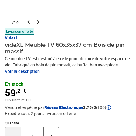
1
/10
Livraison offerte
Vidaxl
vidaXL Meuble TV 60x35x37 cm Bois de pin
massif
Ce meuble TV est destiné à être le point de mire de votre espace de
vie. Fabriqué en bois de pin massif, ce buffet bas avec pieds
flottants présente une construction stable et durable. Doté d'un
Voir la description
compartiment ouvert et de 2 tiroirs, le meuble stéréo est idéal pour
En stock
ranger vos DVD, votre console de jeu, vos magazines et autres
59
,21€
objets de manière ordonnée. En outre, le meuble TV est facile à
nettoyer avec un chiffon humide.Matériau : bois de pin
Prix unitaire TTC
massifDimensions : 60 x 35 x 37 cm (L x l x H)L'assemblage est
Vendu et expédié par
Réseau Electronique
3.75/5
(106)
requis
Expédié sous 2 jours
livraison offerte
Quantité : 1
Quantité