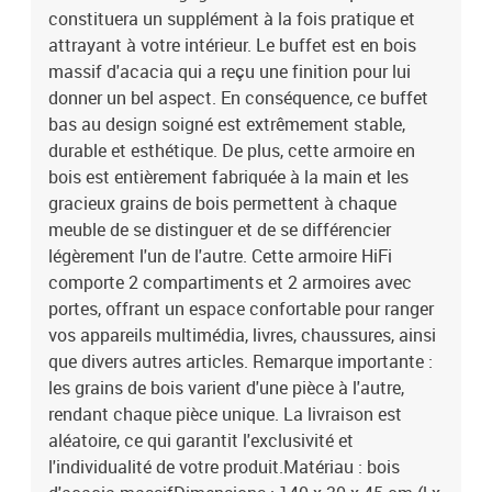
constituera un supplément à la fois pratique et
: bois d'acacia massifDimensions : 140 x 30 x 45 cm (l x P x
H)Finition : article poli et laquéAvec 2 compartiments et 2 portes
attrayant à votre intérieur. Le buffet est en bois
massif d'acacia qui a reçu une finition pour lui
donner un bel aspect. En conséquence, ce buffet
bas au design soigné est extrêmement stable,
durable et esthétique. De plus, cette armoire en
bois est entièrement fabriquée à la main et les
gracieux grains de bois permettent à chaque
meuble de se distinguer et de se différencier
légèrement l'un de l'autre. Cette armoire HiFi
comporte 2 compartiments et 2 armoires avec
portes, offrant un espace confortable pour ranger
vos appareils multimédia, livres, chaussures, ainsi
que divers autres articles. Remarque importante :
les grains de bois varient d'une pièce à l'autre,
rendant chaque pièce unique. La livraison est
aléatoire, ce qui garantit l'exclusivité et
l'individualité de votre produit.Matériau : bois