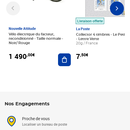
Livraison offerte
Nouvelle Attitude
La Poste
Vélo électrique du facteur,
Collector 4 timbres - Le Petit P
reconditionné - Taille normale -
- Lettre Verte
Noir/ Rouge
20g / France
1 490
7
,00€
,50€
Ajouter au panier
Nos Engagements
Proche de vous
Localiser un bureau de poste