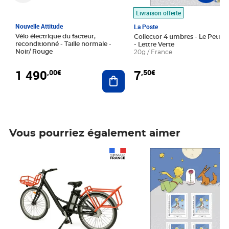
Livraison offerte
Nouvelle Attitude
La Poste
Vélo électrique du facteur,
Collector 4 timbres - Le Petit P
reconditionné - Taille normale -
- Lettre Verte
Noir/ Rouge
20g / France
1 490
7
,00€
,50€
Ajouter au panier
Vous pourriez également aimer
Prix 1 490,00€
Prix 7,50€