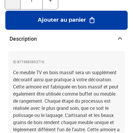
importante : les couleurs et les grains varient d'une pièce à l'autre,
rendant chacun de nos meubles TV unique. La livraison est
aléatoire, ce qui garantit l'exclusivité et l'individualité de votre
Ajouter au panier
produit.Couleur : marronMatériau : bois solideDimensions : 115 x
30 x 42 cm (l x P x H)Finition : article poli, peint et laquéComprend
2 portes, 1 tiroir et 1 compartiment ouvert
Description
ID 8719883853710
Ce meuble TV en bois massif sera un supplément
décoratif ainsi que pratique à votre décoration.
Cette armoire est fabriquée en bois massif et peut
également être utilisée comme buffet ou meuble
de rangement. Chaque étape du processus est
réalisée avec le plus grand soin, que ce soit le
polissage ou le laquage. L'artisanat et les beaux
grains de bois rendent chaque meuble unique et
légèrement différent l'un de l'autre. Cette armoire a