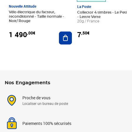
Nouvelle Attitude
La Poste
Vélo électrique du facteur,
Collector 4 timbres - Le Petit P
reconditionné - Taille normale -
- Lettre Verte
Noir/ Rouge
20g / France
1 490
7
,00€
,50€
Ajouter au panier
Nos Engagements
Proche de vous
Localiser un bureau de poste
Paiements 100% sécurisés