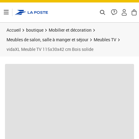
ontenu de la page
Accueil
boutique
Mobilier et décoration
Meubles de salon, salle à manger et séjour
Meubles TV
vidaXL Meuble TV 115x30x42 cm Bois solide
Prix barré 203,99 €
Prix 163,11€