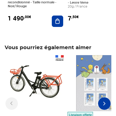
reconditionné - Taille normale -
- Lettre Verte
Noir/ Rouge
20g / France
1 490
7
,00€
,50€
Ajouter au panier
Vous pourriez également aimer
Prix 1 490,00€
Prix 7,50€
Livraison offerte