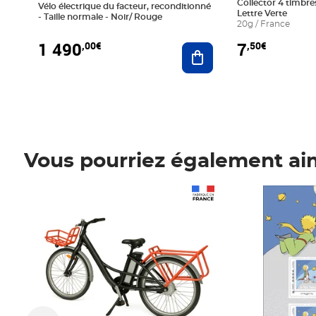
Collector 4 timbres
Vélo électrique du facteur, reconditionné
Lettre Verte
- Taille normale - Noir/ Rouge
20g / France
1 490
7
,00€
,50€
Ajouter au panier
Vous pourriez également ai
Prix 1 490,00€
Prix 7,50€