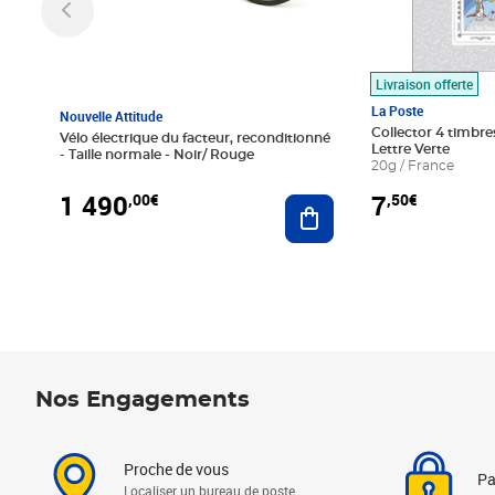
Livraison offerte
La Poste
Nouvelle Attitude
Collector 4 timbres
Vélo électrique du facteur, reconditionné
Lettre Verte
- Taille normale - Noir/ Rouge
20g / France
1 490
7
,00€
,50€
Ajouter au panier
Nos Engagements
Proche de vous
Pa
Localiser un bureau de poste