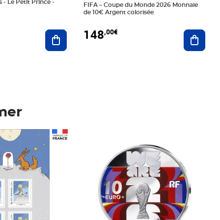
 - Le Petit Prince -
FIFA – Coupe du Monde 2026 Monnaie
de 10€ Argent colorisée
148
,00€
Ajouter au panier
Ajoute
mer
Prix 148,00€