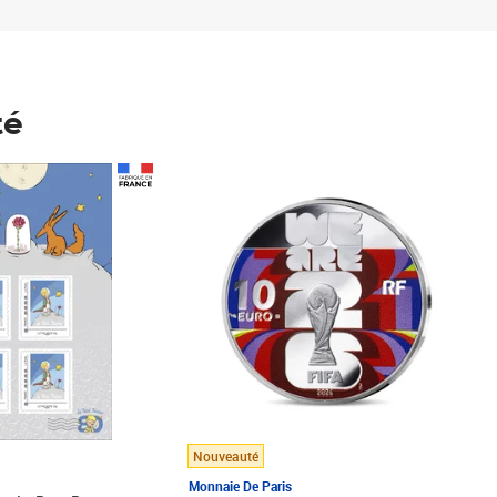
té
Prix 148,00€
Nouveauté
Monnaie De Paris