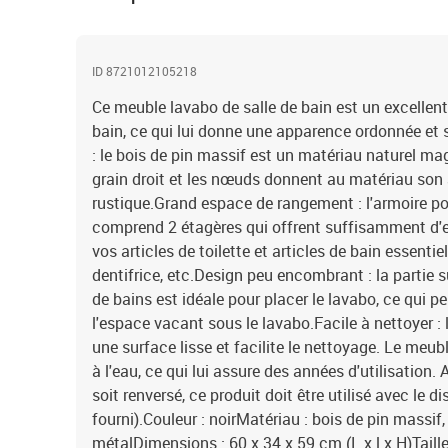
ID 8721012105218
Ce meuble lavabo de salle de bain est un excellent
bain, ce qui lui donne une apparence ordonnée et s
: le bois de pin massif est un matériau naturel mag
grain droit et les nœuds donnent au matériau son 
rustique.Grand espace de rangement : l'armoire po
comprend 2 étagères qui offrent suffisamment d'
vos articles de toilette et articles de bain essent
dentifrice, etc.Design peu encombrant : la partie s
de bains est idéale pour placer le lavabo, ce qui p
l'espace vacant sous le lavabo.Facile à nettoyer :
une surface lisse et facilite le nettoyage. Le meubl
à l'eau, ce qui lui assure des années d'utilisation. A
soit renversé, ce produit doit être utilisé avec le d
fourni).Couleur : noirMatériau : bois de pin massif, 
métalDimensions : 60 x 34 x 59 cm (L x l x H)Taille