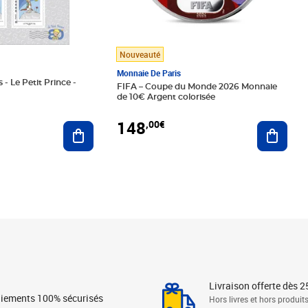
Nouveauté
Monnaie De Paris
 - Le Petit Prince -
FIFA – Coupe du Monde 2026 Monnaie
de 10€ Argent colorisée
148
,00€
Ajouter au panier
Ajoute
Livraison offerte dès 2
iements 100% sécurisés
Hors livres et hors produit