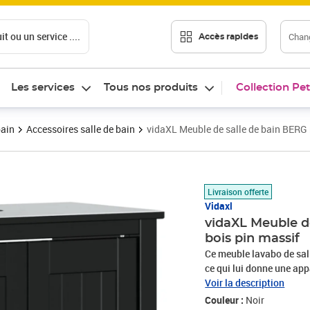
t ou un service ....
Chang
Accès rapides
Les services
Tous nos produits
Collection Pet
bain
Accessoires salle de bain
vidaXL Meuble de salle de bain BERG
Prix 88,89€
Livraison offerte
Vidaxl
vidaXL Meuble d
bois pin massif
Ce meuble lavabo de sall
ce qui lui donne une app
de pin massif est un mat
Voir la description
les nœuds donnent au ma
Couleur :
Noir