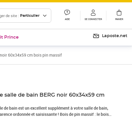
er de site :
Particulier
AIDE
SE CONNECTER
PANIER
Laposte.net
it Prince
 noir 60x34x59 cm bois pin massif
Prix 88,99€
e salle de bain BERG noir 60x34x59 cm
e de bain est un excellent supplément à votre salle de bain,
arence ordonnée et saisissante ! Bois de pin massif : le bois
ériau naturel magnifique. Le bois de pin a un grain droit et
tériau son aspect caractéristique et rustique.Grand espace