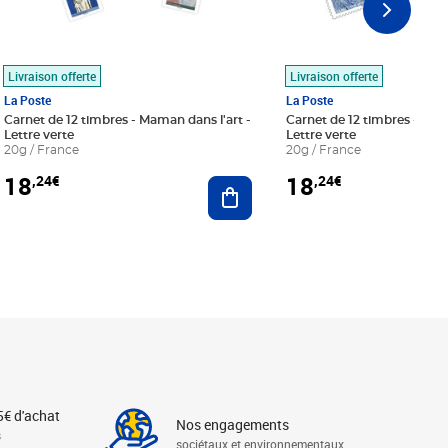
Livraison offerte
Livraison offerte
La Poste
La Poste
Carnet de 12 timbres - Maman dans l'art -
Carnet de 12 timbres - Le bl
Lettre verte
Lettre verte
20g / France
20g / France
18
18
,24€
,24€
r au panier
Ajouter au panier
5€ d'achat
Nos engagements
s
sociétaux et environnementaux