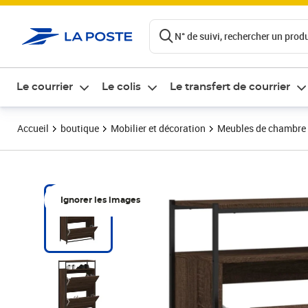
ontenu de la page
N° de suivi, rechercher un produi
Le courrier
Le colis
Le transfert de courrier
Accueil
boutique
Mobilier et décoration
Meubles de chambre
Ignorer les images