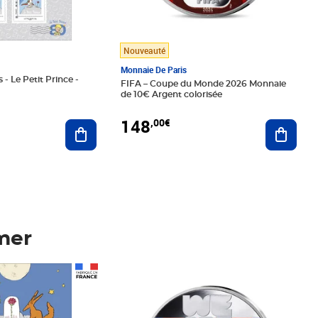
Nouveauté
Monnaie De Paris
 - Le Petit Prince -
FIFA – Coupe du Monde 2026 Monnaie
de 10€ Argent colorisée
148
,00€
Ajouter au panier
Ajoute
mer
Prix 148,00€