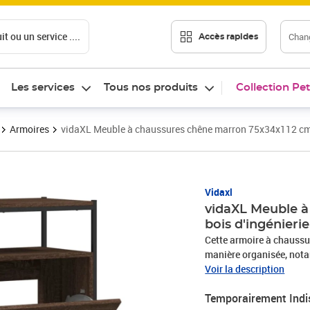
t ou un service ....
Chang
Accès rapides
Les services
Tous nos produits
Collection Pet
Armoires
vidaXL Meuble à chaussures chêne marron 75x34x112 cm 
Vidaxl
vidaXL Meuble à
bois d'ingénierie
Cette armoire à chaussu
manière organisée, nota
design compact. Matériau
Voir la description
exceptionnelle avec une 
Temporairement Indi
résistance à l'humidité