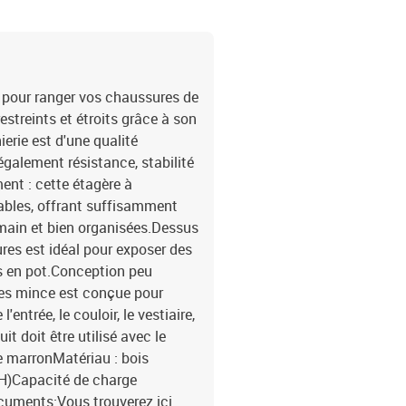
x pour ranger vos chaussures de
treints et étroits grâce à son
erie est d'une qualité
également résistance, stabilité
ent : cette étagère à
ables, offrant suffisamment
main et bien organisées.Dessus
ures est idéal pour exposer des
es en pot.Conception peu
es mince est conçue pour
ntrée, le couloir, le vestiaire,
it doit être utilisé avec le
ne marronMatériau : bois
x H)Capacité de charge
cuments:Vous trouverez ici