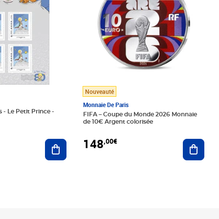
Nouveauté
Monnaie De Paris
 - Le Petit Prince -
FIFA – Coupe du Monde 2026 Monnaie
de 10€ Argent colorisée
148
,00€
Ajouter au panier
Ajoute