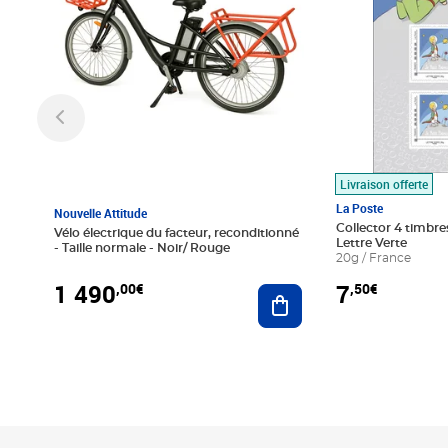
Livraison offerte
La Poste
Nouvelle Attitude
Collector 4 timbres
Vélo électrique du facteur, reconditionné
Lettre Verte
- Taille normale - Noir/ Rouge
20g / France
1 490
7
,00€
,50€
Ajouter au panier