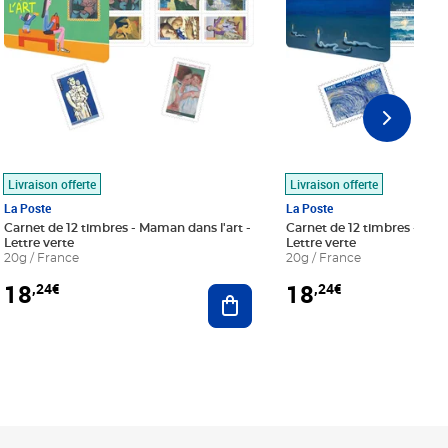
Livraison offerte
Livraison offerte
La Poste
La Poste
Carnet de 12 timbres - Maman dans l'art -
Carnet de 12 timbres - Le bl
Lettre verte
Lettre verte
20g / France
20g / France
18
18
,24€
,24€
r au panier
Ajouter au panier