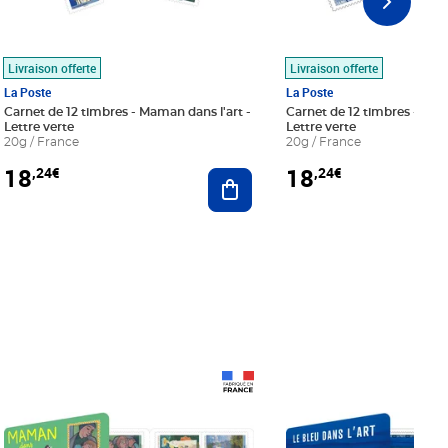
Livraison offerte
Livraison offerte
La Poste
La Poste
Carnet de 12 timbres - Maman dans l'art -
Carnet de 12 timbres - Le bl
Lettre verte
Lettre verte
20g / France
20g / France
18
18
,24€
,24€
r au panier
Ajouter au panier
Prix 18,24€
Prix 18,24€