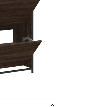
comprend 1 étagère et 2 
garder vos chaussures à 
dessus robuste de l'armo
des cadres photo ou des
rangement à chaussures 
espaces comme l'entrée, le
bascule, ce produit doit 
: chêne marronMatériau :
H)Capacité de charge ma
Documents:Vous trouvere
de basculer