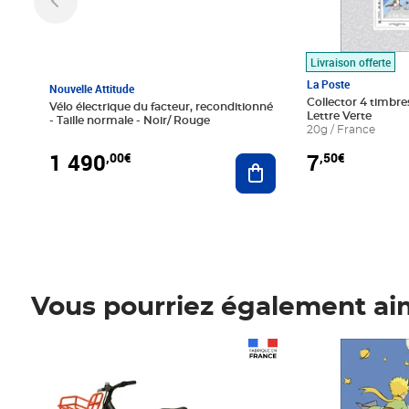
Livraison offerte
La Poste
Nouvelle Attitude
Collector 4 timbres
Vélo électrique du facteur, reconditionné
Lettre Verte
- Taille normale - Noir/ Rouge
20g / France
1 490
7
,00€
,50€
Ajouter au panier
Vous pourriez également ai
Prix 1 490,00€
Prix 7,50€