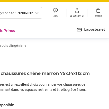
er de site :
Particulier
AIDE
SE CONNECTER
PANIER
Laposte.net
it Prince
bois d'ingénierie
 chaussures chêne marron 75x34x112 cm
res est un excellent choix pour ranger vos chaussures de
mment dans les espaces restreints et étroits grâce à son
 durable : le bois d'ingénierie est d'une qualité
surface lisse et présente également résistance, stabilité et
sponible
.Grand espace de rangement : cette étagère à chaussures