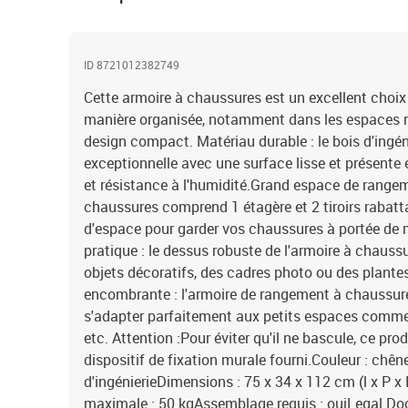
ID 8721012382749
Cette armoire à chaussures est un excellent choi
manière organisée, notamment dans les espaces res
design compact. Matériau durable : le bois d'ingéni
exceptionnelle avec une surface lisse et présente 
et résistance à l'humidité.Grand espace de rangem
chaussures comprend 1 étagère et 2 tiroirs rabatt
d'espace pour garder vos chaussures à portée de 
pratique : le dessus robuste de l'armoire à chauss
objets décoratifs, des cadres photo ou des plant
encombrante : l'armoire de rangement à chaussur
s'adapter parfaitement aux petits espaces comme l'e
etc. Attention :Pour éviter qu'il ne bascule, ce produ
dispositif de fixation murale fourni.Couleur : chê
d'ingénierieDimensions : 75 x 34 x 112 cm (l x P 
maximale : 50 kgAssemblage requis : ouiLegal Do